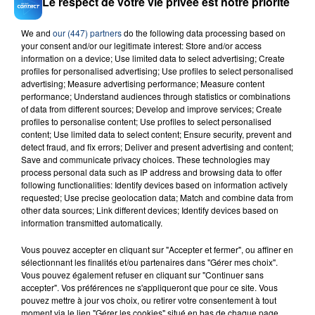
Le respect de votre vie privée est notre priorité
Fever Dream
ALEX WARREN
We and
our (447) partners
do the following data processing based on
your consent and/or our legitimate interest: Store and/or access
information on a device; Use limited data to select advertising; Create
profiles for personalised advertising; Use profiles to select personalised
advertising; Measure advertising performance; Measure content
performance; Understand audiences through statistics or combinations
of data from different sources; Develop and improve services; Create
profiles to personalise content; Use profiles to select personalised
content; Use limited data to select content; Ensure security, prevent and
FIL D'ACTU
detect fraud, and fix errors; Deliver and present advertising and content;
Save and communicate privacy choices. These technologies may
process personal data such as IP address and browsing data to offer
following functionalities: Identify devices based on information actively
requested; Use precise geolocation data; Match and combine data from
other data sources; Link different devices; Identify devices based on
information transmitted automatically.
Vous pouvez accepter en cliquant sur "Accepter et fermer", ou affiner en
sélectionnant les finalités et/ou partenaires dans "Gérer mes choix".
Vous pouvez également refuser en cliquant sur "Continuer sans
23 juillet 2026
accepter". Vos préférences ne s'appliqueront que pour ce site. Vous
INCENDIE MORTEL À LENS : UNE FEMME ET
pouvez mettre à jour vos choix, ou retirer votre consentement à tout
moment via le lien "Gérer les cookies" situé en bas de chaque page.