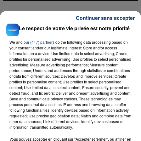
FIL D'ACTU
Continuer sans accepter
Le respect de votre vie privée est notre priorité
We and
our (447) partners
do the following data processing based on
your consent and/or our legitimate interest: Store and/or access
information on a device; Use limited data to select advertising; Create
profiles for personalised advertising; Use profiles to select personalised
advertising; Measure advertising performance; Measure content
performance; Understand audiences through statistics or combinations
of data from different sources; Develop and improve services; Create
23 juillet 2026
profiles to personalise content; Use profiles to select personalised
INCENDIE MORTEL À LENS : UNE FEMME ET
content; Use limited data to select content; Ensure security, prevent and
SON BÉBÉ ENTRE LA VIE ET LA...
detect fraud, and fix errors; Deliver and present advertising and content;
Save and communicate privacy choices. These technologies may
Un homme s'est immolé par le feu après avoir
process personal data such as IP address and browsing data to offer
aspergé sa compagne et leur bébé de trois mois
following functionalities: Identify devices based on information actively
d'un liquide inflammable.
requested; Use precise geolocation data; Match and combine data from
other data sources; Link different devices; Identify devices based on
information transmitted automatically.
Vous pouvez accepter en cliquant sur "Accepter et fermer", ou affiner en