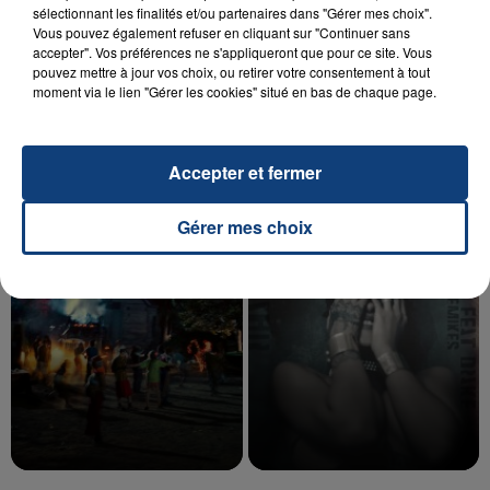
sélectionnant les finalités et/ou partenaires dans "Gérer mes choix".
Vous pouvez également refuser en cliquant sur "Continuer sans
accepter". Vos préférences ne s'appliqueront que pour ce site. Vous
20 juillet 2026
pouvez mettre à jour vos choix, ou retirer votre consentement à tout
UNE ADOLESCENTE DEVANT SE FAIRE
moment via le lien "Gérer les cookies" situé en bas de chaque page.
OPÉRER DE LA CHEVILLE RESSORT DE LA...
La famille a porté plainte contre la clinique qui a
reconnu sa responsabilité et présenté ses
Accepter et fermer
excuses.
TITRES DIFFUSÉS
Gérer mes choix
11h36
11h36
11h29
11h29