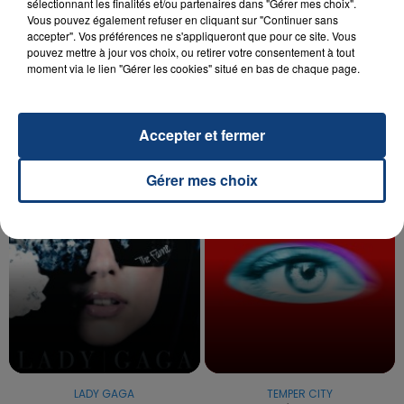
sélectionnant les finalités et/ou partenaires dans "Gérer mes choix".
Vous pouvez également refuser en cliquant sur "Continuer sans
20 juillet 2026
accepter". Vos préférences ne s'appliqueront que pour ce site. Vous
UNE ADOLESCENTE DEVANT SE FAIRE
pouvez mettre à jour vos choix, ou retirer votre consentement à tout
moment via le lien "Gérer les cookies" situé en bas de chaque page.
OPÉRER DE LA CHEVILLE RESSORT DE LA...
La famille a porté plainte contre la clinique qui a
reconnu sa responsabilité et présenté ses
Accepter et fermer
excuses.
TITRES DIFFUSÉS
Gérer mes choix
5h20
5h20
5h16
5h16
LADY GAGA
TEMPER CITY