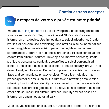
FIL D'ACTU
Continuer sans accepter
Le respect de votre vie privée est notre priorité
We and
our (447) partners
do the following data processing based on
your consent and/or our legitimate interest: Store and/or access
information on a device; Use limited data to select advertising; Create
profiles for personalised advertising; Use profiles to select personalised
advertising; Measure advertising performance; Measure content
performance; Understand audiences through statistics or combinations
of data from different sources; Develop and improve services; Create
23 juillet 2026
INCENDIE MORTEL À LENS : UNE FEMME ET
profiles to personalise content; Use profiles to select personalised
content; Use limited data to select content; Ensure security, prevent and
SON BÉBÉ ENTRE LA VIE ET LA...
detect fraud, and fix errors; Deliver and present advertising and content;
Un homme s'est immolé par le feu après avoir
Save and communicate privacy choices. These technologies may
process personal data such as IP address and browsing data to offer
aspergé sa compagne et leur bébé de trois mois
following functionalities: Identify devices based on information actively
d'un liquide inflammable.
requested; Use precise geolocation data; Match and combine data from
other data sources; Link different devices; Identify devices based on
information transmitted automatically.
Vous pouvez accepter en cliquant sur "Accepter et fermer", ou affiner en