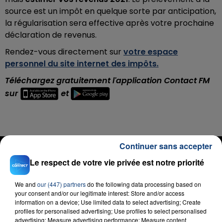
source est un impôt en quelque sorte par anticipation,
la régularisation sera effective après votre prochaine
déclaration de revenus.
Rendez-vous directement sur
votre espace
personnel du site internet des impôts.
Téléchargez gratuitement l'application Contact FM
sur
et
Continuer sans accepter
RADIO CONTACT
Le respect de votre vie privée est notre priorité
Overprotected
BRITNEY SPEARS
We and
our (447) partners
do the following data processing based on
your consent and/or our legitimate interest: Store and/or access
information on a device; Use limited data to select advertising; Create
profiles for personalised advertising; Use profiles to select personalised
advertising; Measure advertising performance; Measure content