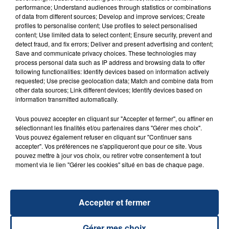
performance; Understand audiences through statistics or combinations
of data from different sources; Develop and improve services; Create
profiles to personalise content; Use profiles to select personalised
content; Use limited data to select content; Ensure security, prevent and
FIL D'ACTU
detect fraud, and fix errors; Deliver and present advertising and content;
Save and communicate privacy choices. These technologies may
process personal data such as IP address and browsing data to offer
following functionalities: Identify devices based on information actively
requested; Use precise geolocation data; Match and combine data from
other data sources; Link different devices; Identify devices based on
information transmitted automatically.
Vous pouvez accepter en cliquant sur "Accepter et fermer", ou affiner en
sélectionnant les finalités et/ou partenaires dans "Gérer mes choix".
Vous pouvez également refuser en cliquant sur "Continuer sans
23 juillet 2026
accepter". Vos préférences ne s'appliqueront que pour ce site. Vous
INCENDIE MORTEL À LENS : UNE FEMME ET
pouvez mettre à jour vos choix, ou retirer votre consentement à tout
SON BÉBÉ ENTRE LA VIE ET LA...
moment via le lien "Gérer les cookies" situé en bas de chaque page.
Un homme s'est immolé par le feu après avoir
aspergé sa compagne et leur bébé de trois mois
Accepter et fermer
d'un liquide inflammable.
Gérer mes choix