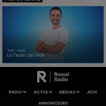
7h00 - 11h00
La Team de l'été
7h00 - 11h00
LA TEAM DE L'ÉTÉ
RADIO
ACTUS
MÉDIAS
JEUX
ANNONCEURS