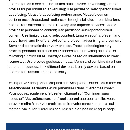
Concert d'Amaury Vassili - Mégacité
information on a device; Use limited data to select advertising; Create
profiles for personalised advertising; Use profiles to select personalised
concert de Liane Foly - Mégacité
advertising; Measure advertising performance; Measure content
Evènements des 14 et 15 novembre du Festival
performance; Understand audiences through statistics or combinations
International du film d'Amiens
of data from different sources; Develop and improve services; Create
profiles to personalise content; Use profiles to select personalised
Match de Hand Ball APH/Nantes - Coliseum
content; Use limited data to select content; Ensure security, prevent and
detect fraud, and fix errors; Deliver and present advertising and content;
Concernant le concert de ce soir à l'Auditorium
Save and communicate privacy choices. These technologies may
Dutilleux : "3ème Concert des Jeunes Talents de la
process personal data such as IP address and browsing data to offer
Musique"; les élèves de Lille ne pouvant se déplacer il
following functionalities: Identify devices based on information actively
requested; Use precise geolocation data; Match and combine data from
est également annulé.
other data sources; Link different devices; Identify devices based on
Et plus généralement, c'est l'ensemble des lieux de
information transmitted automatically.
culture et de sports qui seront fermés ce weekend
Vous pouvez accepter en cliquant sur "Accepter et fermer", ou affiner en
pour respecter le deuil national.
sélectionnant les finalités et/ou partenaires dans "Gérer mes choix".
Vous pouvez également refuser en cliquant sur "Continuer sans
accepter". Vos préférences ne s'appliqueront que pour ce site. Vous
pouvez mettre à jour vos choix, ou retirer votre consentement à tout
moment via le lien "Gérer les cookies" situé en bas de chaque page.
RADIO CONTACT