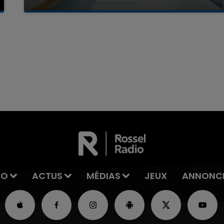
La famille a porté plainte contre la clinique qui a
reconnu sa responsabilité et présenté ses
excuses.
16h00 - 20h00
La Team du Week-end
IO
ACTUS
MÉDIAS
JEUX
ANNONC