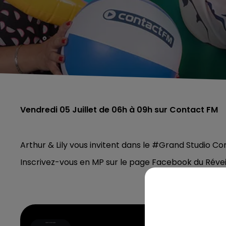
Vendredi 05 Juillet de 06h à 09h sur Contact FM
Arthur & Lily vous invitent dans le #Grand Studio Con
Inscrivez-vous en MP sur le page Facebook du Réve
Four To