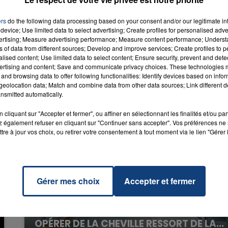
RADIO CONTACT
r
CH &
ers
do the following data processing based on your consent and/or our legitimate int
ILOR
device; Use limited data to select advertising; Create profiles for personalised adver
vertising; Measure advertising performance; Measure content performance; Unders
16h00 - 20h00
ns of data from different sources; Develop and improve services; Create profiles to 
LA TEAM DU WEEK-END
alised content; Use limited data to select content; Ensure security, prevent and detect
ertising and content; Save and communicate privacy choices. These technologies
and browsing data to offer following functionalities: Identify devices based on infor
eolocation data; Match and combine data from other data sources; Link different de
nsmitted automatically.
cliquant sur "Accepter et fermer", ou affiner en sélectionnant les finalités et/ou pa
 également refuser en cliquant sur "Continuer sans accepter". Vos préférences ne 
tre à jour vos choix, ou retirer votre consentement à tout moment via le lien "Gérer 
Gérer mes choix
Accepter et fermer
20 juillet 2026
UNE ADOLESCENTE DEVANT SE FAIRE
OPÉRER DE LA CHEVILLE RESSORT DE LA...