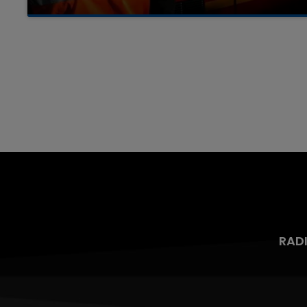
Un homme s'est immolé par le feu après avoir
aspergé sa compagne et leur bébé de trois
mois d'un liquide inflammable.
7h00 - 12h00
nd
La Team du Week-end
RAD