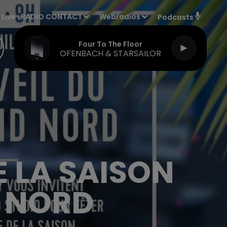
Live :
RADIO CONTACT
Webradios
Podcasts
Four To The Floor
OFENBACH & STARSAILOR
E LA SAISON
D NORD