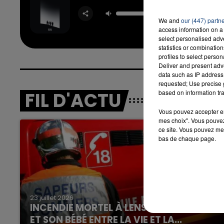
Floo
OFENBA
We and
our (447) partn
STARSA
access information on a 
select personalised ad
7h00 - 12h00
statistics or combinatio
LA TEAM DU WEEK-END
profiles to select person
Deliver and present adv
data such as IP address 
requested; Use precise g
FIL D'ACTU
based on information tra
Vous pouvez accepter en 
mes choix". Vous pouvez
ce site. Vous pouvez met
bas de chaque page.
23 juillet 2026
INCENDIE MORTEL À LENS : UNE FEMME
ET SON BÉBÉ ENTRE LA VIE ET LA...