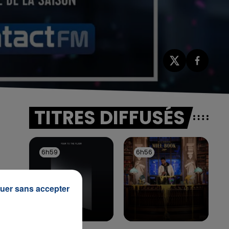
TITRES DIFFUSÉS
6h59
6h59
6h56
6h56
uer sans accepter