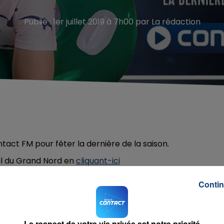
Publié : 1er juillet 2019 à 7h00 par La rédaction
tact FM pour fêter la dernière de la saison.
il du Grand Nord en
cliquant-ici
Contin
Le respect de votre vie privée est notre priorité
 The