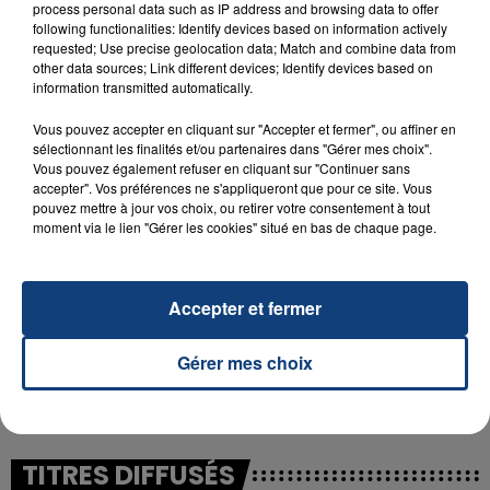
process personal data such as IP address and browsing data to offer
following functionalities: Identify devices based on information actively
requested; Use precise geolocation data; Match and combine data from
23 juillet 2026
other data sources; Link different devices; Identify devices based on
INCENDIE MORTEL À LENS : UNE FEMME ET
information transmitted automatically.
SON BÉBÉ ENTRE LA VIE ET LA...
Un homme s'est immolé par le feu après avoir
Vous pouvez accepter en cliquant sur "Accepter et fermer", ou affiner en
sélectionnant les finalités et/ou partenaires dans "Gérer mes choix".
aspergé sa compagne et leur bébé de trois mois
Vous pouvez également refuser en cliquant sur "Continuer sans
d'un liquide inflammable.
accepter". Vos préférences ne s'appliqueront que pour ce site. Vous
pouvez mettre à jour vos choix, ou retirer votre consentement à tout
moment via le lien "Gérer les cookies" situé en bas de chaque page.
Accepter et fermer
20 juillet 2026
UNE ADOLESCENTE DEVANT SE FAIRE
Gérer mes choix
OPÉRER DE LA CHEVILLE RESSORT DE LA...
La famille a porté plainte contre la clinique qui a
reconnu sa responsabilité et présenté ses
excuses.
TITRES DIFFUSÉS