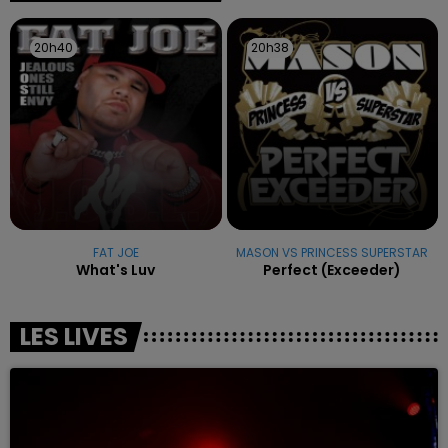
20h40
20h40
20h38
20h38
FAT JOE
MASON VS PRINCESS SUPERSTAR
What's Luv
Perfect (exceeder)
LES LIVES