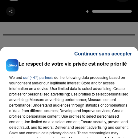
FIL D'ACTU
Continuer sans accepter
Le respect de votre vie privée est notre priorité
We and
our (447) partners
do the following data processing based on
your consent and/or our legitimate interest: Store and/or access
information on a device; Use limited data to select advertising; Create
profiles for personalised advertising; Use profiles to select personalised
advertising; Measure advertising performance; Measure content
performance; Understand audiences through statistics or combinations
of data from different sources; Develop and improve services; Create
23 juillet 2026
profiles to personalise content; Use profiles to select personalised
INCENDIE MORTEL À LENS : UNE FEMME ET
content; Use limited data to select content; Ensure security, prevent and
SON BÉBÉ ENTRE LA VIE ET LA...
detect fraud, and fix errors; Deliver and present advertising and content;
Un homme s'est immolé par le feu après avoir
Save and communicate privacy choices. These technologies may