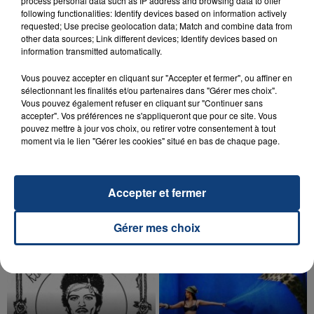
process personal data such as IP address and browsing data to offer
aspergé sa compagne et leur bébé de trois mois
following functionalities: Identify devices based on information actively
d'un liquide inflammable.
requested; Use precise geolocation data; Match and combine data from
other data sources; Link different devices; Identify devices based on
information transmitted automatically.
Vous pouvez accepter en cliquant sur "Accepter et fermer", ou affiner en
sélectionnant les finalités et/ou partenaires dans "Gérer mes choix".
Vous pouvez également refuser en cliquant sur "Continuer sans
accepter". Vos préférences ne s'appliqueront que pour ce site. Vous
20 juillet 2026
UNE ADOLESCENTE DEVANT SE FAIRE
pouvez mettre à jour vos choix, ou retirer votre consentement à tout
moment via le lien "Gérer les cookies" situé en bas de chaque page.
OPÉRER DE LA CHEVILLE RESSORT DE LA...
La famille a porté plainte contre la clinique qui a
reconnu sa responsabilité et présenté ses
Accepter et fermer
excuses.
TITRES DIFFUSÉS
Gérer mes choix
6h24
6h24
6h22
6h22