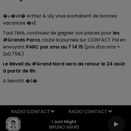
�ܬ️�xR�
Arthur & Lily vous souhaitent de bonnes
vacances
�xÈ
Tout l'été, continuez de gagner vos places pour
les
#Grands Parcs
, toute la journée sur CONTACT FM en
envoyant
PARC par sms au 7 14 15
(prix d'un sms +
2x0.75€)
Le Réveil du #Grand Nord sera de retour le 24 août
à partir de 6h
A bientôt
�S�️
RADIO CONTACT
I Just Might
BRUNO MARS