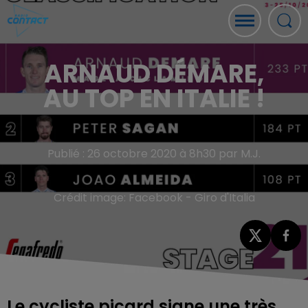
ARNAUD DÉMARE,
AU TOP EN ITALIE !
Publié : 26 octobre 2020 à 8h30 par M.J.
Crédit image:
Facebook - Giro d'Italia
Le cycliste picard signe une très