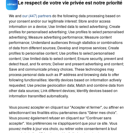
Le respect de votre vie privée est notre priorité
We and
our (447) partners
do the following data processing based on
23 juillet 2026
your consent and/or our legitimate interest: Store and/or access
INCENDIE MORTEL À LENS : UNE FEMME ET
information on a device; Use limited data to select advertising; Create
profiles for personalised advertising; Use profiles to select personalised
SON BÉBÉ ENTRE LA VIE ET LA...
advertising; Measure advertising performance; Measure content
Un homme s'est immolé par le feu après avoir
performance; Understand audiences through statistics or combinations
of data from different sources; Develop and improve services; Create
aspergé sa compagne et leur bébé de trois mois
profiles to personalise content; Use profiles to select personalised
d'un liquide inflammable.
content; Use limited data to select content; Ensure security, prevent and
detect fraud, and fix errors; Deliver and present advertising and content;
Save and communicate privacy choices. These technologies may
process personal data such as IP address and browsing data to offer
following functionalities: Identify devices based on information actively
requested; Use precise geolocation data; Match and combine data from
other data sources; Link different devices; Identify devices based on
20 juillet 2026
information transmitted automatically.
UNE ADOLESCENTE DEVANT SE FAIRE
Vous pouvez accepter en cliquant sur "Accepter et fermer", ou affiner en
OPÉRER DE LA CHEVILLE RESSORT DE LA...
sélectionnant les finalités et/ou partenaires dans "Gérer mes choix".
La famille a porté plainte contre la clinique qui a
Vous pouvez également refuser en cliquant sur "Continuer sans
reconnu sa responsabilité et présenté ses
accepter". Vos préférences ne s'appliqueront que pour ce site. Vous
pouvez mettre à jour vos choix, ou retirer votre consentement à tout
excuses.