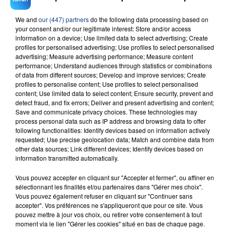
We and
our (447) partners
do the following data processing based on
your consent and/or our legitimate interest: Store and/or access
information on a device; Use limited data to select advertising; Create
profiles for personalised advertising; Use profiles to select personalised
advertising; Measure advertising performance; Measure content
performance; Understand audiences through statistics or combinations
of data from different sources; Develop and improve services; Create
profiles to personalise content; Use profiles to select personalised
content; Use limited data to select content; Ensure security, prevent and
detect fraud, and fix errors; Deliver and present advertising and content;
Save and communicate privacy choices. These technologies may
process personal data such as IP address and browsing data to offer
following functionalities: Identify devices based on information actively
requested; Use precise geolocation data; Match and combine data from
other data sources; Link different devices; Identify devices based on
information transmitted automatically.
Vous pouvez accepter en cliquant sur "Accepter et fermer", ou affiner en
sélectionnant les finalités et/ou partenaires dans "Gérer mes choix".
Vous pouvez également refuser en cliquant sur "Continuer sans
Téléchargez gratuitement l'application Contact FM
accepter". Vos préférences ne s'appliqueront que pour ce site. Vous
sur
et
pouvez mettre à jour vos choix, ou retirer votre consentement à tout
moment via le lien "Gérer les cookies" situé en bas de chaque page.