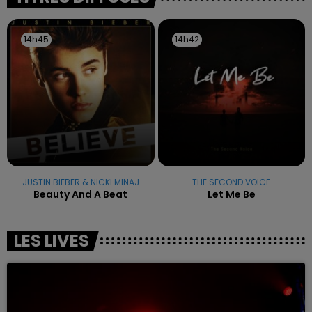
14h45
14h45
14h42
14h42
JUSTIN BIEBER & NICKI MINAJ
THE SECOND VOICE
Beauty And A Beat
Let Me Be
LES LIVES