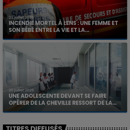
23 juillet 2026
INCENDIE MORTEL À LENS : UNE FEMME ET
SON BÉBÉ ENTRE LA VIE ET LA...
Un homme s'est immolé par le feu après avoir
aspergé sa compagne et leur bébé de trois mois
d'un liquide inflammable.
20 juillet 2026
UNE ADOLESCENTE DEVANT SE FAIRE
OPÉRER DE LA CHEVILLE RESSORT DE LA...
La famille a porté plainte contre la clinique qui a
reconnu sa responsabilité et présenté ses
excuses.
TITRES DIFFUSÉS