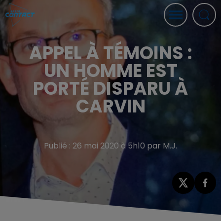
APPEL À TÉMOINS :
UN HOMME EST
PORTÉ DISPARU À
CARVIN
Publié : 26 mai 2020 à 5h10 par M.J.