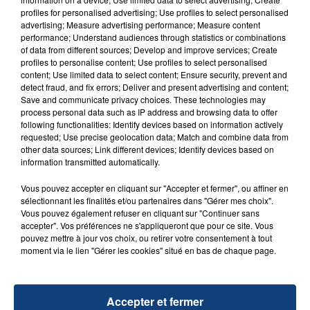
profiles for personalised advertising; Use profiles to select personalised
advertising; Measure advertising performance; Measure content
performance; Understand audiences through statistics or combinations
of data from different sources; Develop and improve services; Create
profiles to personalise content; Use profiles to select personalised
content; Use limited data to select content; Ensure security, prevent and
detect fraud, and fix errors; Deliver and present advertising and content;
Save and communicate privacy choices. These technologies may
FIL D'ACTU
process personal data such as IP address and browsing data to offer
following functionalities: Identify devices based on information actively
requested; Use precise geolocation data; Match and combine data from
other data sources; Link different devices; Identify devices based on
information transmitted automatically.
Vous pouvez accepter en cliquant sur "Accepter et fermer", ou affiner en
sélectionnant les finalités et/ou partenaires dans "Gérer mes choix".
Vous pouvez également refuser en cliquant sur "Continuer sans
accepter". Vos préférences ne s'appliqueront que pour ce site. Vous
pouvez mettre à jour vos choix, ou retirer votre consentement à tout
23 juillet 2026
moment via le lien "Gérer les cookies" situé en bas de chaque page.
INCENDIE MORTEL À LENS : UNE FEMME ET
SON BÉBÉ ENTRE LA VIE ET LA...
Un homme s'est immolé par le feu après avoir
Accepter et fermer