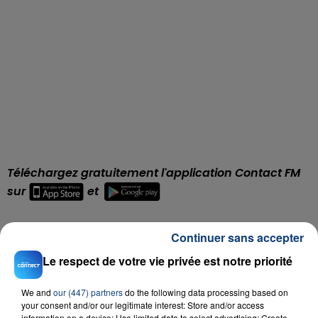
Téléchargez gratuitement l'application Contact FM
sur
et
Continuer sans accepter
Le respect de votre vie privée est notre priorité
RADIO CONTACT
Ete Avec Toi
We and
our (447) partners
do the following data processing based on
ADELE CASTILLON
your consent and/or our legitimate interest: Store and/or access
information on a device; Use limited data to select advertising; Create