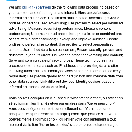
We and
our (447) partners
do the following data processing based on
your consent and/or our legitimate interest: Store and/or access
information on a device; Use limited data to select advertising; Create
profiles for personalised advertising; Use profiles to select personalised
advertising; Measure advertising performance; Measure content
performance; Understand audiences through statistics or combinations
of data from different sources; Develop and improve services; Create
profiles to personalise content; Use profiles to select personalised
FIL D'ACTU
content; Use limited data to select content; Ensure security, prevent and
detect fraud, and fix errors; Deliver and present advertising and content;
Save and communicate privacy choices. These technologies may
process personal data such as IP address and browsing data to offer
following functionalities: Identify devices based on information actively
requested; Use precise geolocation data; Match and combine data from
other data sources; Link different devices; Identify devices based on
information transmitted automatically.
Vous pouvez accepter en cliquant sur "Accepter et fermer", ou affiner en
sélectionnant les finalités et/ou partenaires dans "Gérer mes choix".
23 juillet 2026
Vous pouvez également refuser en cliquant sur "Continuer sans
INCENDIE MORTEL À LENS : UNE FEMME ET
accepter". Vos préférences ne s'appliqueront que pour ce site. Vous
SON BÉBÉ ENTRE LA VIE ET LA...
pouvez mettre à jour vos choix, ou retirer votre consentement à tout
moment via le lien "Gérer les cookies" situé en bas de chaque page.
Un homme s'est immolé par le feu après avoir