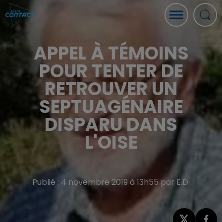
APPEL À TÉMOINS
POUR TENTER DE
RETROUVER UN
SEPTUAGÉNAIRE
DISPARU DANS
L'OISE
Publié : 4 novembre 2019 à 13h55 par E.D.