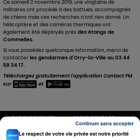
Ce samedi 2 novembre 2019, une vingtaine de
militaires ont procédé à des battues, accompagnés
de chiens mais ces recherches n'ont rien donné. Un
hélicoptère et des caméras thermiques ont
également été déployés près
des étangs de
Commelles.
Si vous possédez quelconque information, merci de
contacter
les gendarmes d'Orry-la-Ville au 03 44
58 34 17.
Téléchargez gratuitement l'application Contact FM
sur
et
RADIO CONTACT
Continuer sans accepter
Show Me Love
Le respect de votre vie privée est notre priorité
WIZTHEMC & BEES AND HONEY