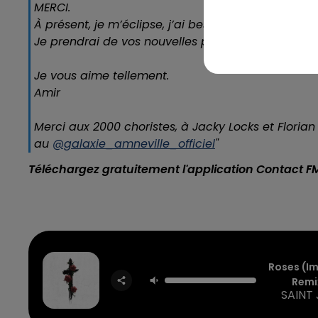
MERCI.
À présent, je m’éclipse, j’ai besoin de réaliser et 
Je prendrai de vos nouvelles parfois, et je vous e
Je vous aime tellement.
Amir
Merci aux 2000 choristes, à Jacky Locks et Florian
au
@galaxie_amneville_officiel
"
Téléchargez gratuitement l'application Contact F
Roses (i
Remi
SAINT