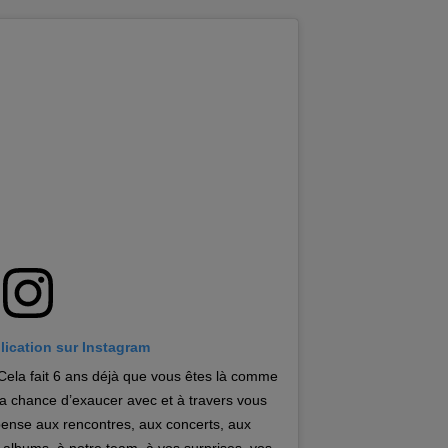
blication sur Instagram
la fait 6 ans déjà que vous êtes là comme
 la chance d’exaucer avec et à travers vous
pense aux rencontres, aux concerts, aux
lbums, à notre team, à vos surprises, vos