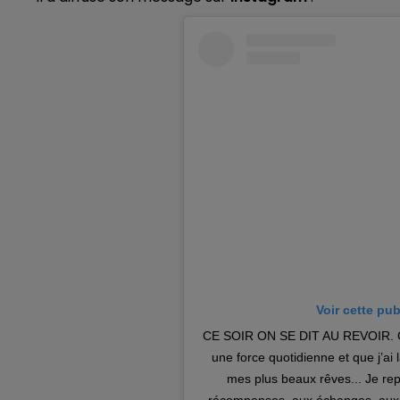
Voir cette pu
CE SOIR ON SE DIT AU REVOIR. Ce
une force quotidienne et que j’ai
mes plus beaux rêves... Je re
récompenses, aux échanges, aux a