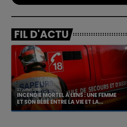
FIL D'ACTU
23 juillet 2026
INCENDIE MORTEL À LENS : UNE FEMME
ET SON BÉBÉ ENTRE LA VIE ET LA...
Un homme s'est immolé par le feu après avoir
aspergé sa compagne et leur bébé de trois
mois d'un liquide inflammable.