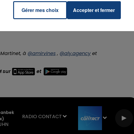
Gérer mes choix
Accepter et fermer
d’écrire le prochain chapitre de notre récit.
n donnerai aussi.
 Martinet, à
@amirvines
,
@aly.agency
et
M sur
et
manbek
RADIO CONTACT
x)
 JHN