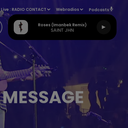
Live :
RADIO CONTACT
Webradios
Podcasts
Roses (imanbek Remix)
SAINT JHN
N MESSAGE