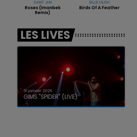
SAINT JHN
BILLIE EILISH
Roses (imanbek
Birds Of A Feather
Remix)
LES LIVES
31 janvier 2025
GIMS "SPIDER" (LIVE)