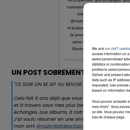
commentaires, votre soutien. J’ai
folle histoire ensemble. Cel
@nazimfaitdeschansons , comme
m’éclipse, j’ai besoin de réaliser e
Je prendrai de vos nouvelles par
aime tellement. Amir Merci aux 
We and
our (447) partn
Martinet, à @amirvines , @aly.
access information on a 
select personalised ad
Une publication partagée par
ᴬᴍɪʬ
(
statistics or combinatio
profiles to select person
UN POST SOBREMENT INTITULÉ "ME
Deliver and present adv
data such as IP address 
"
CE SOIR ON SE DIT AU REVOIR.
requested; Use precise g
based on information tra
Cela fait 6 ans déjà que vous êtes là comme une 
Vous pouvez accepter en 
et à travers vous mes plus beaux rêves... Je rep
mes choix". Vous pouvez
échanges, aux albums, à notre team, à vos surpri
ce site. Vous pouvez met
bas de chaque page.
J’ai voulu résumer en une simple chanson notre fo
mon ami
@nazimfaitdeschansons
, comme presqu