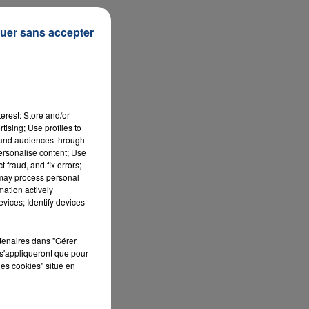
uer sans accepter
erest: Store and/or
tising; Use profiles to
tand audiences through
personalise content; Use
 fraud, and fix errors;
 may process personal
mation actively
vices; Identify devices
rtenaires dans "Gérer
s'appliqueront que pour
les cookies" situé en
c