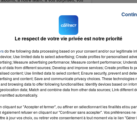
 voulu résumer en une simple chanson notre
Contin
a s’est fait naturellement avec mon ami
 presque toujours. MERCI. À présent, je
t d’écrire le prochain chapitre de notre récit.
fois, et je vous en donnerai aussi. Je vous
Le respect de votre vie privée est notre priorité
2000 choristes, à Jacky Locks et Florian
ers
do the following data processing based on your consent and/or our legitimate int
agency et au @galaxie_amneville_officiel
device; Use limited data to select advertising; Create profiles for personalised adver
vertising; Measure advertising performance; Measure content performance; Unders
@amir_officiel_) le
10 Nov. 2019 à 10 :24 PST
ns of data from different sources; Develop and improve services; Create profiles to 
alised content; Use limited data to select content; Ensure security, prevent and detect
RCI"
ertising and content; Save and communicate privacy choices. These technologies
and browsing data to offer following functionalities: Identify devices based on infor
eolocation data; Match and combine data from other data sources; Link different de
nsmitted automatically.
force quotidienne et que j’ai la chance d’exaucer avec
cliquant sur "Accepter et fermer", ou affiner en sélectionnant les finalités et/ou pa
ense aux rencontres, aux concerts, aux récompenses, aux
 également refuser en cliquant sur "Continuer sans accepter". Vos préférences ne 
ses, vos commentaires, votre soutien.
tre à jour vos choix, ou retirer votre consentement à tout moment via le lien "Gérer 
lle histoire ensemble. Cela s’est fait naturellement ave
e toujours.