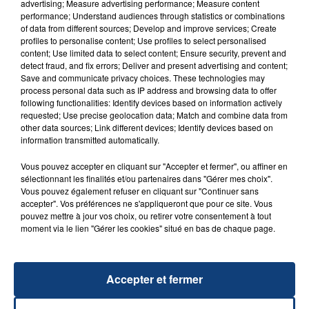
advertising; Measure advertising performance; Measure content
performance; Understand audiences through statistics or combinations
of data from different sources; Develop and improve services; Create
profiles to personalise content; Use profiles to select personalised
content; Use limited data to select content; Ensure security, prevent and
FIL D'ACTU
detect fraud, and fix errors; Deliver and present advertising and content;
Save and communicate privacy choices. These technologies may
process personal data such as IP address and browsing data to offer
following functionalities: Identify devices based on information actively
requested; Use precise geolocation data; Match and combine data from
other data sources; Link different devices; Identify devices based on
information transmitted automatically.
Vous pouvez accepter en cliquant sur "Accepter et fermer", ou affiner en
sélectionnant les finalités et/ou partenaires dans "Gérer mes choix".
Vous pouvez également refuser en cliquant sur "Continuer sans
accepter". Vos préférences ne s'appliqueront que pour ce site. Vous
23 juillet 2026
INCENDIE MORTEL À LENS : UNE FEMME ET
pouvez mettre à jour vos choix, ou retirer votre consentement à tout
moment via le lien "Gérer les cookies" situé en bas de chaque page.
SON BÉBÉ ENTRE LA VIE ET LA...
Un homme s'est immolé par le feu après avoir
aspergé sa compagne et leur bébé de trois mois
Accepter et fermer
d'un liquide inflammable.