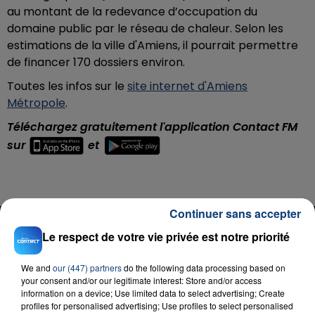
au
montant de la redevance d’occupation du
domaine public par le réseau de chaleur. Selon les
estimations de la ville d'Amiens, il pourrait permettre
de financer 170 dossiers environ.
Toutes les infos sur le
site internet d'Amiens
Métropole
.
Téléchargez gratuitement l'application Contact FM
sur
et
Continuer sans accepter
RADIO CONTACT
Le respect de votre vie privée est notre priorité
What You Want
ANGELE & JUSTICE
We and
our (447) partners
do the following data processing based on
your consent and/or our legitimate interest: Store and/or access
information on a device; Use limited data to select advertising; Create
profiles for personalised advertising; Use profiles to select personalised