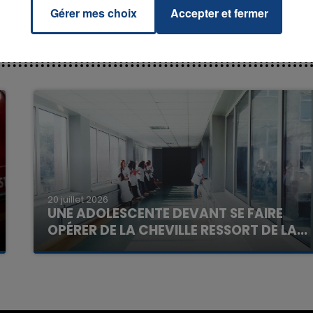
Gérer mes choix
Accepter et fermer
7h00 - 11h00
La Team de l'été
20 juillet 2026
UNE ADOLESCENTE DEVANT SE FAIRE
OPÉRER DE LA CHEVILLE RESSORT DE LA...
La famille a porté plainte contre la clinique qui a
reconnu sa responsabilité et présenté ses
excuses.