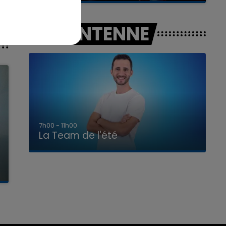
A L'ANTENNE
7h00 - 11h00
La Team de l'été