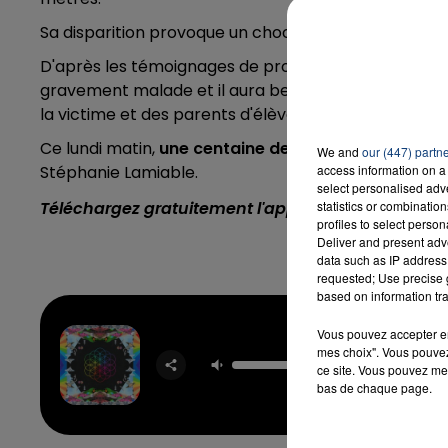
Sa disparition provoque un choc dans le quartier d'A
D'après les témoignages de proches recueillis par
l
gravement malade et il aura besoin de soutien, de 
la victime et des parents d'élèves de l'école La Paix
Ce lundi matin,
une centaine de personnes
s'est ra
We and
our (447) partn
Stéphanie Lamiable.
access information on a 
select personalised ad
Téléchargez gratuitement l'application Contact F
statistics or combinatio
profiles to select person
Deliver and present adv
data such as IP address 
requested; Use precise g
based on information tra
Vous pouvez accepter en 
mes choix". Vous pouvez
Bad Dr
ce site. Vous pouvez met
TEDDY 
bas de chaque page.