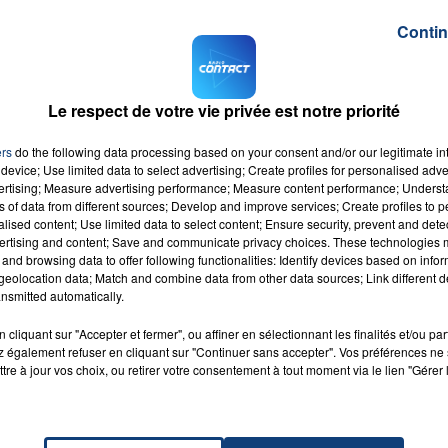
Contin
miens Nord où elle vivait, rue Roland-Garros.
e Courrier Picard
, le compagnon de Stéphanie serait
même que ses enfants, c'est pour cela que des proches d
Le respect de votre vie privée est notre priorité
 ont décidé d'ouvrir
une cagnotte en ligne
.
ssemblée sur le lieu de l'accident, pour rendre hommage 
ers
do the following data processing based on your consent and/or our legitimate int
device; Use limited data to select advertising; Create profiles for personalised adver
vertising; Measure advertising performance; Measure content performance; Unders
M sur
et
ns of data from different sources; Develop and improve services; Create profiles to 
alised content; Use limited data to select content; Ensure security, prevent and detect
ertising and content; Save and communicate privacy choices. These technologies
and browsing data to offer following functionalities: Identify devices based on infor
eolocation data; Match and combine data from other data sources; Link different de
nsmitted automatically.
cliquant sur "Accepter et fermer", ou affiner en sélectionnant les finalités et/ou pa
 également refuser en cliquant sur "Continuer sans accepter". Vos préférences ne 
eams
RADIO CONTACT
tre à jour vos choix, ou retirer votre consentement à tout moment via le lien "Gérer 
SWIMS