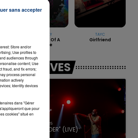
uer sans accepter
e
7h00 - 11h00
LA TEAM DE L'ÉTÉ
COLDPLAY
TAYC
Adventure Of A
Girlfriend
Lifetime
à
erest: Store and/or
tising; Use profiles to
tand audiences through
LES LIVES
personalise content; Use
 fraud, and fix errors;
 may process personal
mation actively
vices; Identify devices
rtenaires dans "Gérer
s'appliqueront que pour
les cookies" situé en
31 janvier 2025
GIMS "SPIDER" (LIVE)