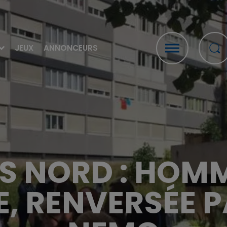
JEUX
ANNONCEURS
S NORD : HOM
E, RENVERSÉE P