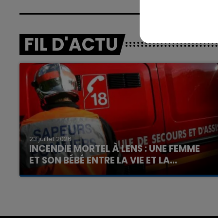
FIL D'ACTU
23 juillet 2026
INCENDIE MORTEL À LENS : UNE FEMME
ET SON BÉBÉ ENTRE LA VIE ET LA...
Un homme s'est immolé par le feu après avoir
aspergé sa compagne et leur bébé de trois
mois d'un liquide inflammable.