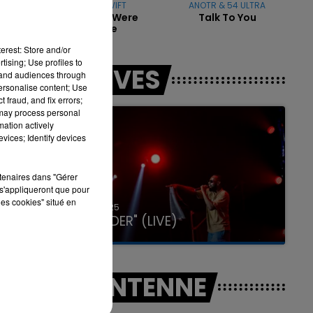
TAYLOR SWIFT
ANOTR & 54 ULTRA
I Knew You Were
Talk To You
Trouble
erest: Store and/or
7h00 - 11h00
tising; Use profiles to
LES LIVES
LA TEAM DE L'ÉTÉ
tand audiences through
personalise content; Use
 fraud, and fix errors;
 may process personal
mation actively
vices; Identify devices
rtenaires dans "Gérer
s'appliqueront que pour
les cookies" situé en
31 janvier 2025
GIMS "SPIDER" (LIVE)
A L'ANTENNE