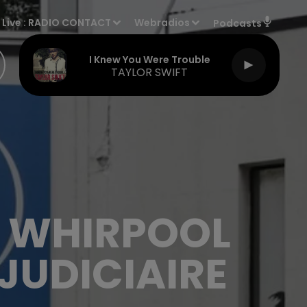
Live :
RADIO CONTACT
Webradios
Podcasts
I Knew You Were Trouble
TAYLOR SWIFT
E WHIRPOOL
JUDICIAIRE