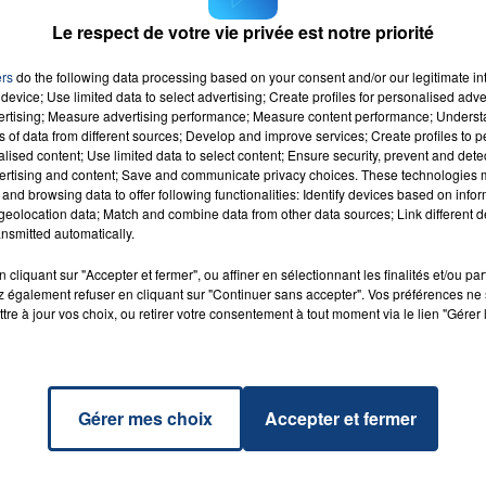
 couverte par Emmanuel Macron.
Le respect de votre vie privée est notre priorité
M sur
et
ers
do the following data processing based on your consent and/or our legitimate int
device; Use limited data to select advertising; Create profiles for personalised adver
vertising; Measure advertising performance; Measure content performance; Unders
ns of data from different sources; Develop and improve services; Create profiles to 
alised content; Use limited data to select content; Ensure security, prevent and detect
ertising and content; Save and communicate privacy choices. These technologies
and browsing data to offer following functionalities: Identify devices based on infor
ou Were
RADIO CONTACT
eolocation data; Match and combine data from other data sources; Link different de
ble
nsmitted automatically.
SWIFT
cliquant sur "Accepter et fermer", ou affiner en sélectionnant les finalités et/ou pa
 également refuser en cliquant sur "Continuer sans accepter". Vos préférences ne 
tre à jour vos choix, ou retirer votre consentement à tout moment via le lien "Gérer 
Gérer mes choix
Accepter et fermer