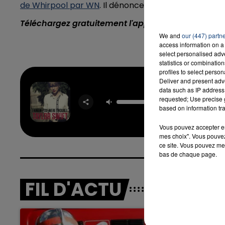
de Whirpool par WN
. Il dénonce une manipulation
Téléchargez gratuitement l'application Contact F
We and
our (447) partn
access information on a 
select personalised ad
statistics or combinatio
profiles to select person
Deliver and present adv
data such as IP address 
I Knew Y
requested; Use precise g
Trou
based on information tra
TAYLOR 
Vous pouvez accepter en 
mes choix". Vous pouvez
ce site. Vous pouvez met
bas de chaque page.
FIL D'ACTU