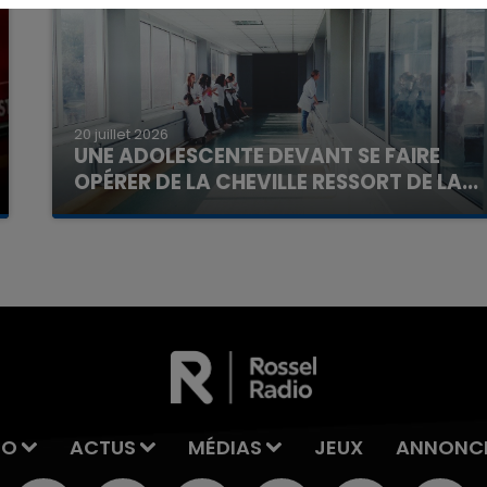
20 juillet 2026
UNE ADOLESCENTE DEVANT SE FAIRE
7h00 - 11h00
La Team de l'été
OPÉRER DE LA CHEVILLE RESSORT DE LA...
La famille a porté plainte contre la clinique qui a
reconnu sa responsabilité et présenté ses
excuses.
IO
ACTUS
MÉDIAS
JEUX
ANNONC