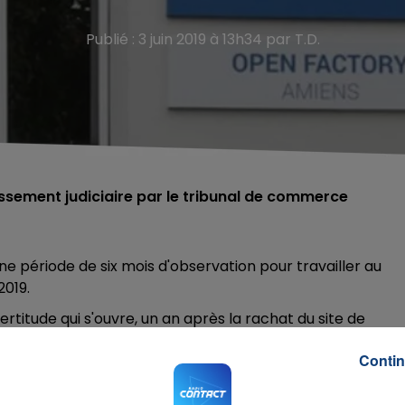
Publié : 3 juin 2019 à 13h34 par T.D.
ssement judiciaire par le tribunal de commerce
 une période de six mois d'observation pour travailler au
2019.
certitude qui s'ouvre, un an après la rachat du site de
activité de l'usine serait quasiment inexistante
, selon d
Contin
, des cages d'ascenseurs et des voiturettes électriques.
 engager
des procédures judiciaires pour dénoncer la repri