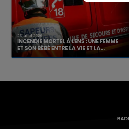
23 juillet 2026
INCENDIE MORTEL À LENS : UNE FEMME
ET SON BÉBÉ ENTRE LA VIE ET LA...
Un homme s'est immolé par le feu après avoir
aspergé sa compagne et leur bébé de trois
mois d'un liquide inflammable.
RAD