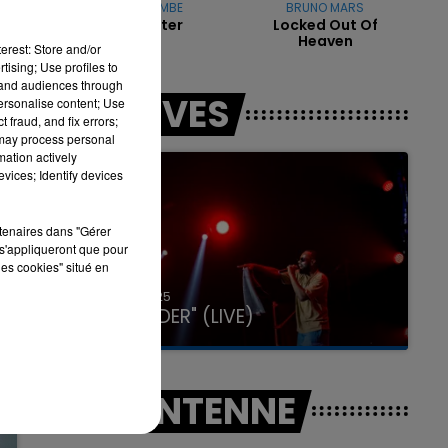
CAMILLE YEMBE
BRUNO MARS
Rien A Feter
Locked Out Of
Heaven
erest: Store and/or
tising; Use profiles to
tand audiences through
7h00 - 12h00
LES LIVES
personalise content; Use
LA TEAM DU WEEK-END
 fraud, and fix errors;
 may process personal
mation actively
vices; Identify devices
rtenaires dans "Gérer
s'appliqueront que pour
les cookies" situé en
31 janvier 2025
GIMS "SPIDER" (LIVE)
A L'ANTENNE