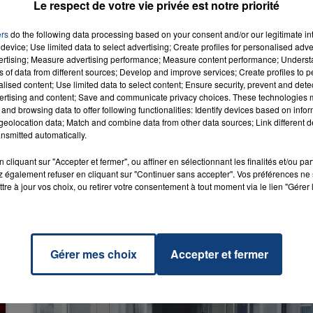
Le respect de votre vie privée est notre priorité
ers
do the following data processing based on your consent and/or our legitimate int
device; Use limited data to select advertising; Create profiles for personalised adver
vertising; Measure advertising performance; Measure content performance; Unders
16h00 - 20h00
ns of data from different sources; Develop and improve services; Create profiles to 
LA TEAM DU WEEK-END
Feter
alised content; Use limited data to select content; Ensure security, prevent and detect
RADIO CONTACT
LLE
ertising and content; Save and communicate privacy choices. These technologies
BE
and browsing data to offer following functionalities: Identify devices based on infor
eolocation data; Match and combine data from other data sources; Link different de
nsmitted automatically.
cliquant sur "Accepter et fermer", ou affiner en sélectionnant les finalités et/ou pa
 également refuser en cliquant sur "Continuer sans accepter". Vos préférences ne 
tre à jour vos choix, ou retirer votre consentement à tout moment via le lien "Gérer 
Gérer mes choix
Accepter et fermer