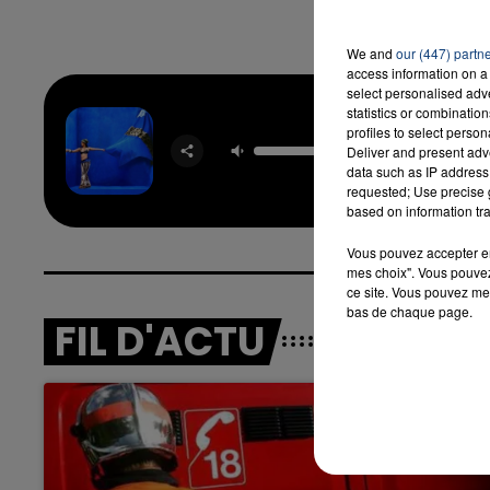
We and
our (447) partn
access information on a 
select personalised ad
7h00 - 12h00
statistics or combinatio
LA TEAM DU WEEK-END
Rien A 
profiles to select person
CAMI
Deliver and present adv
YEM
data such as IP address 
requested; Use precise g
based on information tra
Vous pouvez accepter en 
mes choix". Vous pouvez
ce site. Vous pouvez met
bas de chaque page.
FIL D'ACTU