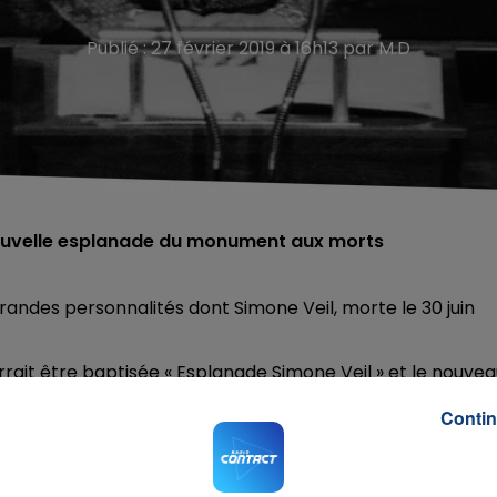
Publié : 27 février 2019 à 16h13 par M.D
nouvelle esplanade du monument aux morts
andes personnalités dont Simone Veil, morte le 30 juin
it être baptisée « Esplanade Simone Veil » et le nouvea
Fontaine », ancienne femme politique.
Contin
al.
M sur
et