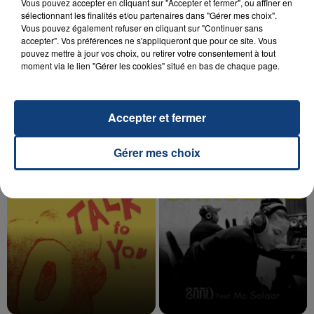
Vous pouvez accepter en cliquant sur "Accepter et fermer", ou affiner en
sélectionnant les finalités et/ou partenaires dans "Gérer mes choix".
Vous pouvez également refuser en cliquant sur "Continuer sans
accepter". Vos préférences ne s'appliqueront que pour ce site. Vous
20 juillet 2026
pouvez mettre à jour vos choix, ou retirer votre consentement à tout
UNE ADOLESCENTE DEVANT SE FAIRE
moment via le lien "Gérer les cookies" situé en bas de chaque page.
OPÉRER DE LA CHEVILLE RESSORT DE LA...
La famille a porté plainte contre la clinique qui a
reconnu sa responsabilité et présenté ses
Accepter et fermer
excuses.
TITRES DIFFUSÉS
Gérer mes choix
12h16
12h16
12h13
12h13