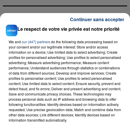
Continuer sans accepter
FIL D'ACTU
Le respect de votre vie privée est notre priorité
We and
our (447) partners
do the following data processing based on
your consent and/or our legitimate interest: Store and/or access
information on a device; Use limited data to select advertising; Create
profiles for personalised advertising; Use profiles to select personalised
advertising; Measure advertising performance; Measure content
performance; Understand audiences through statistics or combinations
of data from different sources; Develop and improve services; Create
profiles to personalise content; Use profiles to select personalised
23 juillet 2026
INCENDIE MORTEL À LENS : UNE FEMME ET
content; Use limited data to select content; Ensure security, prevent and
detect fraud, and fix errors; Deliver and present advertising and content;
SON BÉBÉ ENTRE LA VIE ET LA...
Save and communicate privacy choices. These technologies may
Un homme s'est immolé par le feu après avoir
process personal data such as IP address and browsing data to offer
following functionalities: Identify devices based on information actively
aspergé sa compagne et leur bébé de trois mois
requested; Use precise geolocation data; Match and combine data from
d'un liquide inflammable.
other data sources; Link different devices; Identify devices based on
information transmitted automatically.