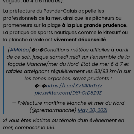
vagues : de 4 à 6 mètres).
La préfecture du Pas-de-Calais appelle les
professionnels de la mer, ainsi que les pêcheurs ou
promeneurs sur la plage
à la plus grande prudence.
La pratique de sports nautiques comme le kitesurf ou
la planche à voile est
vivement déconseillé
.
[
#Météo
]�a�️Conditions météos difficiles à partir
de ce soir, jusque samedi midi sur l’ensemble de la
façade Manche/mer du Nord. Etat de mer 6 à 7 et
rafales atteignant régulièrement les 83/93 km/h sur
les zones exposées. Soyez prudents !
�~�️
https://t.co/XV14KI5TqV
pic.twitter.com/D8hGrD8Z9Z
— Préfecture maritime Manche et mer du Nord
(@premarmanche)
May 20, 2021
Si vous êtes victime ou témoin d’un évènement en
mer, composez le 196.