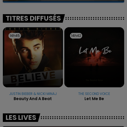
La famille a porté plainte contre la clinique qui a
reconnu sa responsabilité et présenté ses
excuses.
TITRES DIFFUSÉS
14h45
14h45
14h42
14h42
JUSTIN BIEBER & NICKI MINAJ
THE SECOND VOICE
Beauty And A Beat
Let Me Be
LES LIVES