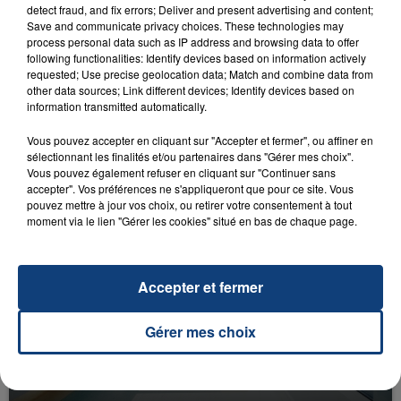
detect fraud, and fix errors; Deliver and present advertising and content;
Save and communicate privacy choices. These technologies may
process personal data such as IP address and browsing data to offer
following functionalities: Identify devices based on information actively
requested; Use precise geolocation data; Match and combine data from
other data sources; Link different devices; Identify devices based on
information transmitted automatically.
23 juillet 2026
INCENDIE MORTEL À LENS : UNE FEMME ET
Vous pouvez accepter en cliquant sur "Accepter et fermer", ou affiner en
SON BÉBÉ ENTRE LA VIE ET LA...
sélectionnant les finalités et/ou partenaires dans "Gérer mes choix".
Vous pouvez également refuser en cliquant sur "Continuer sans
Un homme s'est immolé par le feu après avoir
accepter". Vos préférences ne s'appliqueront que pour ce site. Vous
aspergé sa compagne et leur bébé de trois mois
pouvez mettre à jour vos choix, ou retirer votre consentement à tout
d'un liquide inflammable.
moment via le lien "Gérer les cookies" situé en bas de chaque page.
Accepter et fermer
Gérer mes choix
20 juillet 2026
UNE ADOLESCENTE DEVANT SE FAIRE
OPÉRER DE LA CHEVILLE RESSORT DE LA...