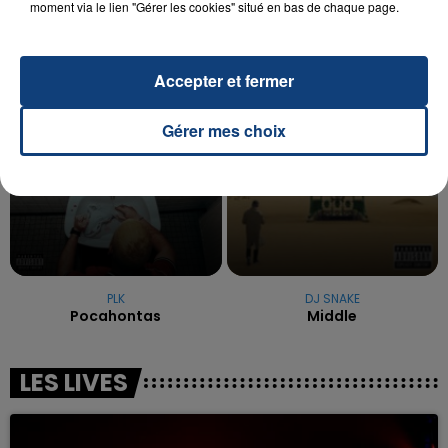
moment via le lien "Gérer les cookies" situé en bas de chaque page.
excuses.
TITRES DIFFUSÉS
Accepter et fermer
17h37
17h37
17h32
17h32
Gérer mes choix
PLK
DJ SNAKE
Pocahontas
Middle
LES LIVES