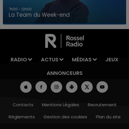
16h00 - 20h00
La Team du Week-end
16h00 - 20h00
LA TEAM DU WEEK-END
RADIO
ACTUS
MÉDIAS
JEUX
ANNONCEURS
Contacts
Mentions Légales
Recrutement
Règlements
Gestion des cookies
Plan du site