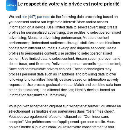
Le respect de votre vie privée est notre priorité
We and
our (447) partners
do the following data processing based on
your consent and/or our legitimate interest: Store and/or access
information on a device; Use limited data to select advertising; Create
23 juillet 2026
profiles for personalised advertising; Use profiles to select personalised
INCENDIE MORTEL À LENS : UNE FEMME ET
advertising; Measure advertising performance; Measure content
SON BÉBÉ ENTRE LA VIE ET LA...
performance; Understand audiences through statistics or combinations
Un homme s'est immolé par le feu après avoir
of data from different sources; Develop and improve services; Create
profiles to personalise content; Use profiles to select personalised
aspergé sa compagne et leur bébé de trois mois
content; Use limited data to select content; Ensure security, prevent and
d'un liquide inflammable.
detect fraud, and fix errors; Deliver and present advertising and content;
Save and communicate privacy choices. These technologies may
process personal data such as IP address and browsing data to offer
following functionalities: Identify devices based on information actively
requested; Use precise geolocation data; Match and combine data from
other data sources; Link different devices; Identify devices based on
information transmitted automatically.
20 juillet 2026
UNE ADOLESCENTE DEVANT SE FAIRE
Vous pouvez accepter en cliquant sur "Accepter et fermer", ou affiner en
sélectionnant les finalités et/ou partenaires dans "Gérer mes choix".
OPÉRER DE LA CHEVILLE RESSORT DE LA...
Vous pouvez également refuser en cliquant sur "Continuer sans
La famille a porté plainte contre la clinique qui a
accepter". Vos préférences ne s'appliqueront que pour ce site. Vous
pouvez mettre à jour vos choix, ou retirer votre consentement à tout
reconnu sa responsabilité et présenté ses