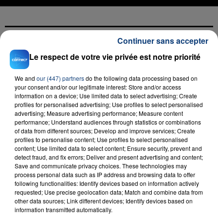
Continuer sans accepter
FIL D'ACTU
Le respect de votre vie privée est notre priorité
We and
our (447) partners
do the following data processing based on
your consent and/or our legitimate interest: Store and/or access
information on a device; Use limited data to select advertising; Create
profiles for personalised advertising; Use profiles to select personalised
advertising; Measure advertising performance; Measure content
performance; Understand audiences through statistics or combinations
of data from different sources; Develop and improve services; Create
profiles to personalise content; Use profiles to select personalised
23 juillet 2026
content; Use limited data to select content; Ensure security, prevent and
INCENDIE MORTEL À LENS : UNE FEMME ET
detect fraud, and fix errors; Deliver and present advertising and content;
Save and communicate privacy choices. These technologies may
SON BÉBÉ ENTRE LA VIE ET LA...
process personal data such as IP address and browsing data to offer
Un homme s'est immolé par le feu après avoir
following functionalities: Identify devices based on information actively
requested; Use precise geolocation data; Match and combine data from
aspergé sa compagne et leur bébé de trois mois
other data sources; Link different devices; Identify devices based on
d'un liquide inflammable.
information transmitted automatically.