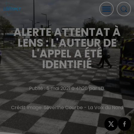
ALERTE ATTENTAT À
LENS : L'AUTEUR DE
L'APPEL A ÉTÉ
IDENTIFIÉ
Publié : 5 mai 2021 à 4h26 par I.D.
Crédit image:
Séverine Courbe - La Voix du Nord