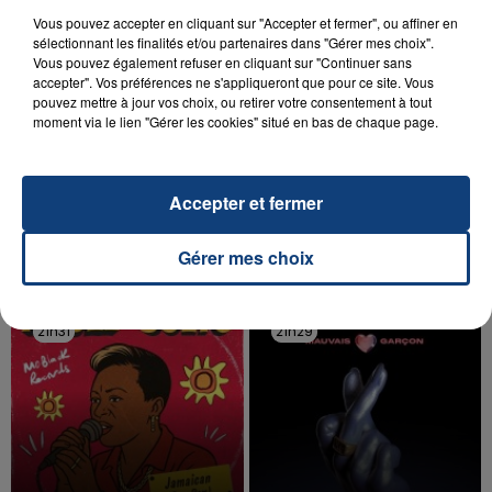
Vous pouvez accepter en cliquant sur "Accepter et fermer", ou affiner en
sélectionnant les finalités et/ou partenaires dans "Gérer mes choix".
Vous pouvez également refuser en cliquant sur "Continuer sans
accepter". Vos préférences ne s'appliqueront que pour ce site. Vous
pouvez mettre à jour vos choix, ou retirer votre consentement à tout
20 juillet 2026
moment via le lien "Gérer les cookies" situé en bas de chaque page.
UNE ADOLESCENTE DEVANT SE FAIRE
OPÉRER DE LA CHEVILLE RESSORT DE LA...
La famille a porté plainte contre la clinique qui a
Accepter et fermer
reconnu sa responsabilité et présenté ses
excuses.
Gérer mes choix
TITRES DIFFUSÉS
21h31
21h31
21h29
21h29