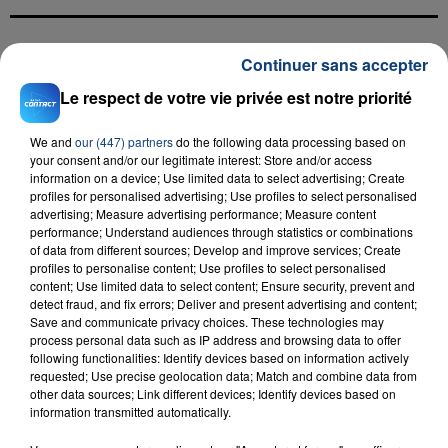
Continuer sans accepter
FIL D'ACTU
Le respect de votre vie privée est notre priorité
We and
our (447) partners
do the following data processing based on
your consent and/or our legitimate interest: Store and/or access
information on a device; Use limited data to select advertising; Create
profiles for personalised advertising; Use profiles to select personalised
advertising; Measure advertising performance; Measure content
performance; Understand audiences through statistics or combinations
of data from different sources; Develop and improve services; Create
23 juillet 2026
profiles to personalise content; Use profiles to select personalised
INCENDIE MORTEL À LENS : UNE FEMME ET
content; Use limited data to select content; Ensure security, prevent and
detect fraud, and fix errors; Deliver and present advertising and content;
SON BÉBÉ ENTRE LA VIE ET LA...
Save and communicate privacy choices. These technologies may
Un homme s'est immolé par le feu après avoir
process personal data such as IP address and browsing data to offer
aspergé sa compagne et leur bébé de trois mois
following functionalities: Identify devices based on information actively
requested; Use precise geolocation data; Match and combine data from
d'un liquide inflammable.
other data sources; Link different devices; Identify devices based on
information transmitted automatically.