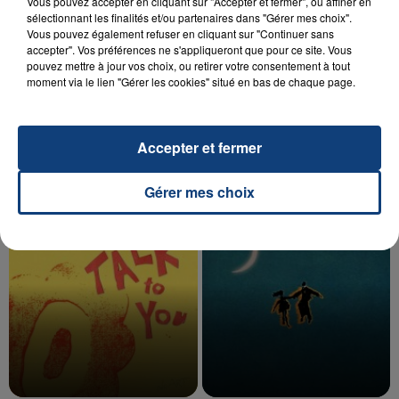
Vous pouvez accepter en cliquant sur "Accepter et fermer", ou affiner en
sélectionnant les finalités et/ou partenaires dans "Gérer mes choix".
Vous pouvez également refuser en cliquant sur "Continuer sans
accepter". Vos préférences ne s'appliqueront que pour ce site. Vous
20 juillet 2026
pouvez mettre à jour vos choix, ou retirer votre consentement à tout
UNE ADOLESCENTE DEVANT SE FAIRE
moment via le lien "Gérer les cookies" situé en bas de chaque page.
OPÉRER DE LA CHEVILLE RESSORT DE LA...
La famille a porté plainte contre la clinique qui a
reconnu sa responsabilité et présenté ses
Accepter et fermer
excuses.
TITRES DIFFUSÉS
Gérer mes choix
13h37
13h37
13h31
13h31