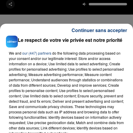
Continuer sans accepter
Le respect de votre vie privée est notre priorité
FIL D'ACTU
We and
our (447) partners
do the following data processing based on
your consent and/or our legitimate interest: Store and/or access
information on a device; Use limited data to select advertising; Create
profiles for personalised advertising; Use profiles to select personalised
advertising; Measure advertising performance; Measure content
performance; Understand audiences through statistics or combinations
of data from different sources; Develop and improve services; Create
profiles to personalise content; Use profiles to select personalised
content; Use limited data to select content; Ensure security, prevent and
23 juillet 2026
detect fraud, and fix errors; Deliver and present advertising and content;
INCENDIE MORTEL À LENS : UNE FEMME ET
Save and communicate privacy choices. These technologies may
process personal data such as IP address and browsing data to offer
SON BÉBÉ ENTRE LA VIE ET LA...
following functionalities: Identify devices based on information actively
Un homme s'est immolé par le feu après avoir
requested; Use precise geolocation data; Match and combine data from
other data sources; Link different devices; Identify devices based on
aspergé sa compagne et leur bébé de trois mois