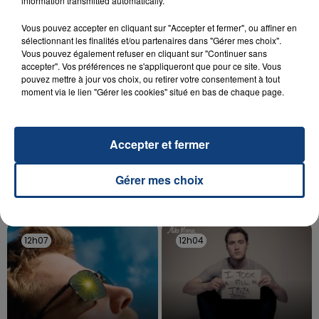
information transmitted automatically.
d'un liquide inflammable.
Vous pouvez accepter en cliquant sur "Accepter et fermer", ou affiner en
sélectionnant les finalités et/ou partenaires dans "Gérer mes choix".
Vous pouvez également refuser en cliquant sur "Continuer sans
accepter". Vos préférences ne s'appliqueront que pour ce site. Vous
pouvez mettre à jour vos choix, ou retirer votre consentement à tout
moment via le lien "Gérer les cookies" situé en bas de chaque page.
20 juillet 2026
UNE ADOLESCENTE DEVANT SE FAIRE
OPÉRER DE LA CHEVILLE RESSORT DE LA...
Accepter et fermer
La famille a porté plainte contre la clinique qui a
reconnu sa responsabilité et présenté ses
Gérer mes choix
excuses.
TITRES DIFFUSÉS
12h07
12h07
12h04
12h04