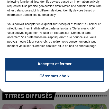
following functionalities: Identify devices based on information actively
23 juillet 2026
requested; Use precise geolocation data; Match and combine data from
INCENDIE MORTEL À LENS : UNE FEMME ET
other data sources; Link different devices; Identify devices based on
SON BÉBÉ ENTRE LA VIE ET LA...
information transmitted automatically.
Un homme s'est immolé par le feu après avoir
Vous pouvez accepter en cliquant sur "Accepter et fermer", ou affiner en
aspergé sa compagne et leur bébé de trois mois
sélectionnant les finalités et/ou partenaires dans "Gérer mes choix".
d'un liquide inflammable.
Vous pouvez également refuser en cliquant sur "Continuer sans
accepter". Vos préférences ne s'appliqueront que pour ce site. Vous
pouvez mettre à jour vos choix, ou retirer votre consentement à tout
moment via le lien "Gérer les cookies" situé en bas de chaque page.
Accepter et fermer
20 juillet 2026
UNE ADOLESCENTE DEVANT SE FAIRE
OPÉRER DE LA CHEVILLE RESSORT DE LA...
Gérer mes choix
La famille a porté plainte contre la clinique qui a
reconnu sa responsabilité et présenté ses
excuses.
TITRES DIFFUSÉS