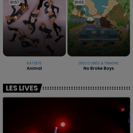
8h57
8h57
8h55
8h55
KATSEYE
DISCO LINES & TINASHE
Animal
No Broke Boys
LES LIVES