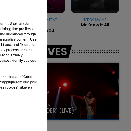
DAVID GUETTA FEAT.
TEDDY SWIMS
erest: Store and/or
Mr Know It All
USHER
7h00 - 11h00
tising; Use profiles to
Without You
LA TEAM DE L'ÉTÉ
tand audiences through
personalise content; Use
 fraud, and fix errors;
LES LIVES
 may process personal
mation actively
vices; Identify devices
rtenaires dans "Gérer
s'appliqueront que pour
les cookies" situé en
31 janvier 2025
GIMS "SPIDER" (LIVE)