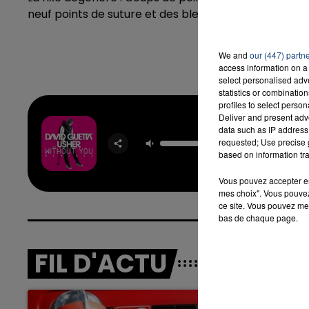
neuf points de suture et des blessures au couteau d
We and
our (447) partn
access information on a 
select personalised ad
statistics or combinatio
profiles to select person
Deliver and present adv
data such as IP address 
Withou
requested; Use precise g
DAVID G
FEAT. 
based on information tra
Vous pouvez accepter en 
mes choix". Vous pouvez
ce site. Vous pouvez met
bas de chaque page.
FIL D'ACTU