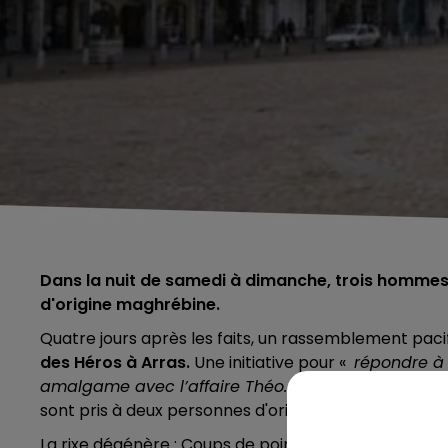
Dans la nuit de samedi à dimanche, trois hommes 
d'origine maghrébine.
Quatre jours après les faits, un rassemblement paci
des Héros à Arras.
Une initiative pour «
répondre à 
amalgame avec l’affaire Théo.
Dans la nuit de sam
sont pris à deux personnes d'origine maghrébine.
La rixe dégénère : Coups de poing, coups de couteau 