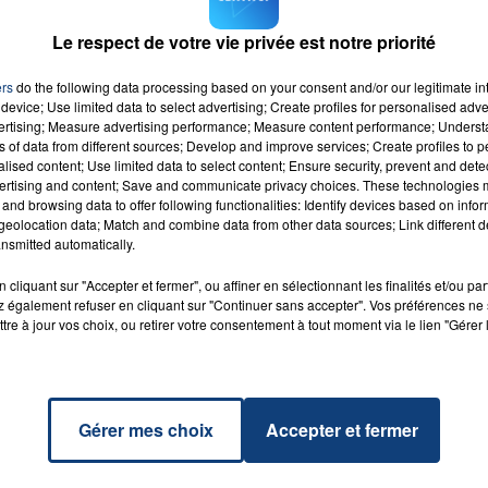
ans le dos pour ces Arrageois âgés de 20 à 30ans.
Le respect de votre vie privée est notre priorité
ers
do the following data processing based on your consent and/or our legitimate int
device; Use limited data to select advertising; Create profiles for personalised adver
vertising; Measure advertising performance; Measure content performance; Unders
ns of data from different sources; Develop and improve services; Create profiles to 
alised content; Use limited data to select content; Ensure security, prevent and detect
ertising and content; Save and communicate privacy choices. These technologies
and browsing data to offer following functionalities: Identify devices based on infor
t You
RADIO CONTACT
eolocation data; Match and combine data from other data sources; Link different de
UETTA
USHER
nsmitted automatically.
cliquant sur "Accepter et fermer", ou affiner en sélectionnant les finalités et/ou pa
 également refuser en cliquant sur "Continuer sans accepter". Vos préférences ne 
tre à jour vos choix, ou retirer votre consentement à tout moment via le lien "Gérer 
Gérer mes choix
Accepter et fermer