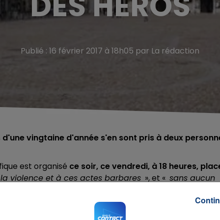
DES HEROS
Publié : 16 février 2017 à 18h05 par La rédaction
d'une vingtaine d'année s'en sont pris à deux personn
fique est organisé
ce soir, ce vendredi, à 18 heures, plac
la violence et à ces actes barbares
», et «
sans aucun
edi à dimanche, trois hommes d'une vingtaine d'année s'
Contin
: cinq victimes sont à déplorer, avec un nez cassé, dix-