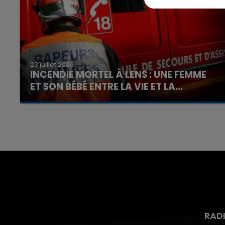
23 juillet 2026
INCENDIE MORTEL À LENS : UNE FEMME
ET SON BÉBÉ ENTRE LA VIE ET LA...
Un homme s'est immolé par le feu après avoir
aspergé sa compagne et leur bébé de trois
mois d'un liquide inflammable.
RAD