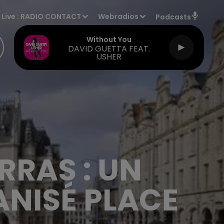
Live :
RADIO CONTACT
Webradios
Podcasts
Without You
DAVID GUETTA FEAT.
USHER
RRAS : UN
NISÉ PLACE