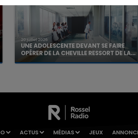
20 juillet 2026
UNE ADOLESCENTE DEVANT SE FAIRE
OPÉRER DE LA CHEVILLE RESSORT DE LA...
La famille a porté plainte contre la clinique qui a
7h00 - 11h00
reconnu sa responsabilité et présenté ses
La Team de l'été
excuses.
IO
ACTUS
MÉDIAS
JEUX
ANNONC