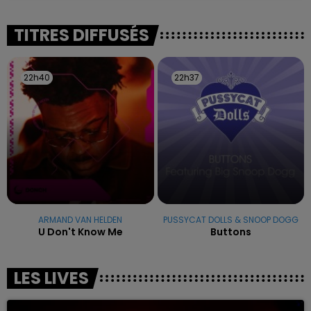
reconnu sa responsabilité et présenté ses
excuses.
TITRES DIFFUSÉS
22h40
22h40
22h37
22h37
ARMAND VAN HELDEN
PUSSYCAT DOLLS & SNOOP DOGG
U Don't Know Me
Buttons
LES LIVES