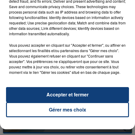
detect fraud, and fix errors; Deliver and present advertising and content;
Save and communicate privacy choices. These technologies may
process personal data such as IP address and browsing data to offer
following functionalities: Identify devices based on information actively
requested; Use precise geolocation data; Match and combine data from
other data sources; Link different devices; Identify devices based on
information transmitted automatically.
23 juillet 2026
INCENDIE MORTEL À LENS : UNE FEMME ET
Vous pouvez accepter en cliquant sur "Accepter et fermer", ou affiner en
SON BÉBÉ ENTRE LA VIE ET LA...
sélectionnant les finalités et/ou partenaires dans "Gérer mes choix".
Un homme s'est immolé par le feu après avoir
Vous pouvez également refuser en cliquant sur "Continuer sans
accepter". Vos préférences ne s'appliqueront que pour ce site. Vous
aspergé sa compagne et leur bébé de trois mois
pouvez mettre à jour vos choix, ou retirer votre consentement à tout
d'un liquide inflammable.
moment via le lien "Gérer les cookies" situé en bas de chaque page.
Accepter et fermer
Gérer mes choix
20 juillet 2026
UNE ADOLESCENTE DEVANT SE FAIRE
OPÉRER DE LA CHEVILLE RESSORT DE LA...
La famille a porté plainte contre la clinique qui a