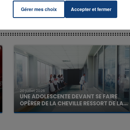
Gérer mes choix
Accepter et fermer
7h00 - 11h00
La Team de l'été
20 juillet 2026
UNE ADOLESCENTE DEVANT SE FAIRE
OPÉRER DE LA CHEVILLE RESSORT DE LA...
La famille a porté plainte contre la clinique qui a
reconnu sa responsabilité et présenté ses
excuses.