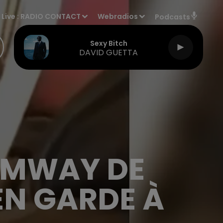
Live :
RADIO CONTACT
Webradios
Podcasts
Sexy Bitch
DAVID GUETTA
AMWAY DE
EN GARDE À