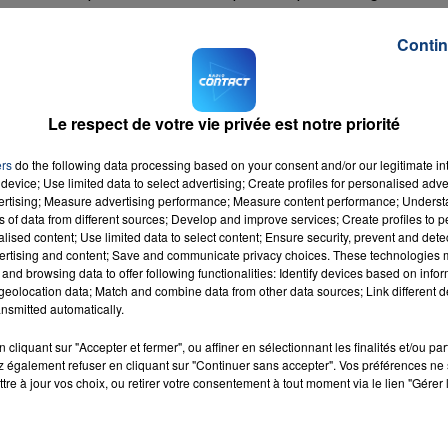
Contin
plainte et les policiers tentent de l'identifier.
rait demandé au jeune homme de mettre son masque
 le menton que l’autre s’en est pris à lui.
Le respect de votre vie privée est notre priorité
échanges de coups.
ers
do the following data processing based on your consent and/or our legitimate int
nt produits les faits, dont on ignore également la date, po
device; Use limited data to select advertising; Create profiles for personalised adver
llance.
vertising; Measure advertising performance; Measure content performance; Unders
ns of data from different sources; Develop and improve services; Create profiles to 
M sur
et
alised content; Use limited data to select content; Ensure security, prevent and detect
ertising and content; Save and communicate privacy choices. These technologies
and browsing data to offer following functionalities: Identify devices based on infor
eolocation data; Match and combine data from other data sources; Link different de
nsmitted automatically.
cliquant sur "Accepter et fermer", ou affiner en sélectionnant les finalités et/ou pa
 également refuser en cliquant sur "Continuer sans accepter". Vos préférences ne 
itch
tre à jour vos choix, ou retirer votre consentement à tout moment via le lien "Gérer 
RADIO CONTACT
UETTA