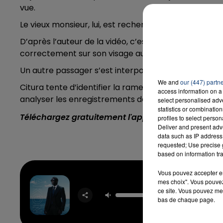
vue.
Le vieux monsieur, lui, est recherché. Il n'a pas porté 
D’après l’auteur de la vidéo, c’est parce qu’il au
correctement sur son visage au lieu de le porter sous
Un autre passager s’est interposé pour éviter les 
We and
our (447) partn
Citura tente d’identifier la rame dans laquelle se so
access information on a 
analyser les enregistrements des caméras de survei
select personalised ad
statistics or combinatio
Téléchargez gratuitement l'application Contact F
profiles to select person
Deliver and present adv
data such as IP address 
requested; Use precise g
based on information tra
Vous pouvez accepter en 
mes choix". Vous pouvez
Sexy B
ce site. Vous pouvez met
DAVID G
bas de chaque page.