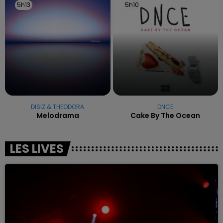
5h13
5h13
5h10
5h10
DISIZ & THEODORA
DNCE
Melodrama
Cake By The Ocean
LES LIVES