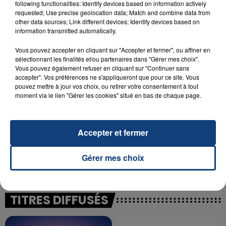
following functionalities: Identify devices based on information actively
23 juillet 2026
requested; Use precise geolocation data; Match and combine data from
INCENDIE MORTEL À LENS : UNE FEMME ET
other data sources; Link different devices; Identify devices based on
SON BÉBÉ ENTRE LA VIE ET LA...
information transmitted automatically.
Un homme s'est immolé par le feu après avoir
Vous pouvez accepter en cliquant sur "Accepter et fermer", ou affiner en
aspergé sa compagne et leur bébé de trois mois
sélectionnant les finalités et/ou partenaires dans "Gérer mes choix".
d'un liquide inflammable.
Vous pouvez également refuser en cliquant sur "Continuer sans
accepter". Vos préférences ne s'appliqueront que pour ce site. Vous
pouvez mettre à jour vos choix, ou retirer votre consentement à tout
moment via le lien "Gérer les cookies" situé en bas de chaque page.
Accepter et fermer
20 juillet 2026
UNE ADOLESCENTE DEVANT SE FAIRE
OPÉRER DE LA CHEVILLE RESSORT DE LA...
Gérer mes choix
La famille a porté plainte contre la clinique qui a
reconnu sa responsabilité et présenté ses
excuses.
TITRES DIFFUSÉS