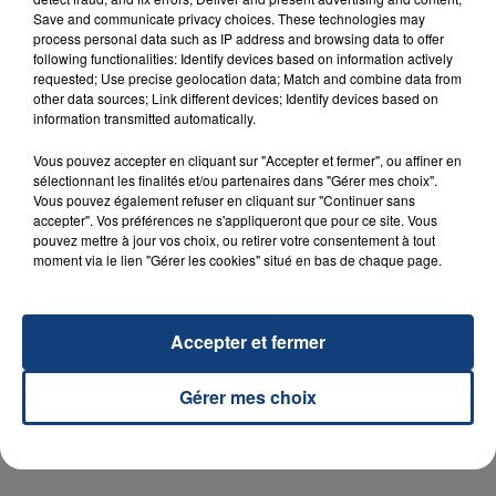
Save and communicate privacy choices. These technologies may
process personal data such as IP address and browsing data to offer
following functionalities: Identify devices based on information actively
requested; Use precise geolocation data; Match and combine data from
23 juillet 2026
other data sources; Link different devices; Identify devices based on
INCENDIE MORTEL À LENS : UNE FEMME ET
information transmitted automatically.
SON BÉBÉ ENTRE LA VIE ET LA...
Vous pouvez accepter en cliquant sur "Accepter et fermer", ou affiner en
Un homme s'est immolé par le feu après avoir
sélectionnant les finalités et/ou partenaires dans "Gérer mes choix".
aspergé sa compagne et leur bébé de trois mois
Vous pouvez également refuser en cliquant sur "Continuer sans
accepter". Vos préférences ne s'appliqueront que pour ce site. Vous
d'un liquide inflammable.
pouvez mettre à jour vos choix, ou retirer votre consentement à tout
moment via le lien "Gérer les cookies" situé en bas de chaque page.
Accepter et fermer
20 juillet 2026
UNE ADOLESCENTE DEVANT SE FAIRE
Gérer mes choix
OPÉRER DE LA CHEVILLE RESSORT DE LA...
La famille a porté plainte contre la clinique qui a
reconnu sa responsabilité et présenté ses