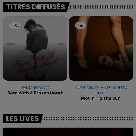
excuses.
TITRES DIFFUSÉS
11h03
11h03
11h01
11h01
DAMIANO DAVID
HUGEL & IMAEL ANGEL & ULTRA
Born With A Broken Heart
NATE
Movin' To The Sun
LES LIVES