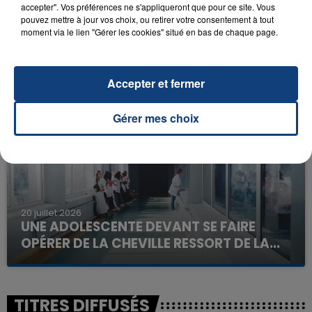
accepter". Vos préférences ne s'appliqueront que pour ce site. Vous
pouvez mettre à jour vos choix, ou retirer votre consentement à tout
moment via le lien "Gérer les cookies" situé en bas de chaque page.
23 juillet 2026
INCENDIE MORTEL À LENS : UNE FEMME ET
SON BÉBÉ ENTRE LA VIE ET LA...
Accepter et fermer
Un homme s'est immolé par le feu après avoir
aspergé sa compagne et leur bébé de trois mois
Gérer mes choix
d'un liquide inflammable.
20 juillet 2026
UNE ADOLESCENTE DEVANT SE FAIRE
OPÉRER DE LA CHEVILLE RESSORT DE LA...
La famille a porté plainte contre la clinique qui a
reconnu sa responsabilité et présenté ses
excuses.
TITRES DIFFUSÉS