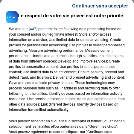
Continuer sans accepter
Le respect de votre vie privée est notre priorité
RADIO CONTACT
We and
our (447) partners
do the following data processing based on
Rude Boy
your consent and/or our legitimate interest: Store and/or access
RIHANNA
information on a device; Use limited data to select advertising; Create
profiles for personalised advertising; Use profiles to select personalised
advertising; Measure advertising performance; Measure content
performance; Understand audiences through statistics or combinations
of data from different sources; Develop and improve services; Create
profiles to personalise content; Use profiles to select personalised
content; Use limited data to select content; Ensure security, prevent and
detect fraud, and fix errors; Deliver and present advertising and content;
Save and communicate privacy choices. These technologies may
process personal data such as IP address and browsing data to offer
FIL D'ACTU
following functionalities: Identify devices based on information actively
requested; Use precise geolocation data; Match and combine data from
other data sources; Link different devices; Identify devices based on
information transmitted automatically.
Vous pouvez accepter en cliquant sur "Accepter et fermer", ou affiner en
sélectionnant les finalités et/ou partenaires dans "Gérer mes choix".
Vous pouvez également refuser en cliquant sur "Continuer sans