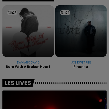
13h27
13h27
13h24
13h24
DAMIANO DAVID
JOE DWET FILE
Born With A Broken Heart
Rihanna
LES LIVES