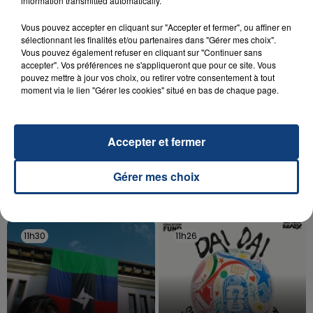
information transmitted automatically.
d'un liquide inflammable.
Vous pouvez accepter en cliquant sur "Accepter et fermer", ou affiner en
sélectionnant les finalités et/ou partenaires dans "Gérer mes choix".
Vous pouvez également refuser en cliquant sur "Continuer sans
accepter". Vos préférences ne s'appliqueront que pour ce site. Vous
pouvez mettre à jour vos choix, ou retirer votre consentement à tout
moment via le lien "Gérer les cookies" situé en bas de chaque page.
20 juillet 2026
UNE ADOLESCENTE DEVANT SE FAIRE
OPÉRER DE LA CHEVILLE RESSORT DE LA...
Accepter et fermer
La famille a porté plainte contre la clinique qui a
reconnu sa responsabilité et présenté ses
Gérer mes choix
excuses.
TITRES DIFFUSÉS
11h30
11h30
11h26
11h26