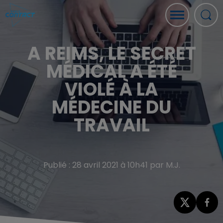
A REIMS, LE SECRET
MÉDICAL A ÉTÉ
VIOLÉ À LA
MÉDECINE DU
TRAVAIL
Publié : 28 avril 2021 à 10h41 par M.J.