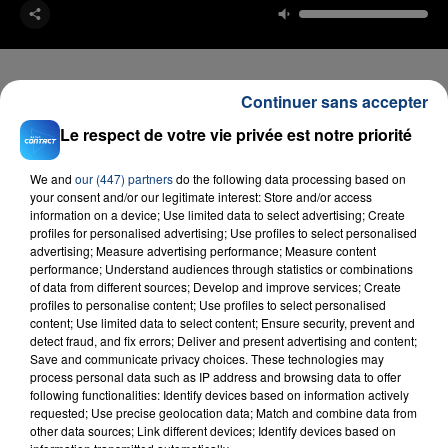
Continuer sans accepter
Le respect de votre vie privée est notre priorité
FIL D'ACTU
We and
our (447) partners
do the following data processing based on
your consent and/or our legitimate interest: Store and/or access
information on a device; Use limited data to select advertising; Create
profiles for personalised advertising; Use profiles to select personalised
advertising; Measure advertising performance; Measure content
performance; Understand audiences through statistics or combinations
of data from different sources; Develop and improve services; Create
profiles to personalise content; Use profiles to select personalised
content; Use limited data to select content; Ensure security, prevent and
23 juillet 2026
detect fraud, and fix errors; Deliver and present advertising and content;
INCENDIE MORTEL À LENS : UNE FEMME ET
Save and communicate privacy choices. These technologies may
process personal data such as IP address and browsing data to offer
SON BÉBÉ ENTRE LA VIE ET LA...
following functionalities: Identify devices based on information actively
Un homme s'est immolé par le feu après avoir
requested; Use precise geolocation data; Match and combine data from
other data sources; Link different devices; Identify devices based on
aspergé sa compagne et leur bébé de trois mois