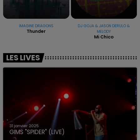
IMAGINE DRAGONS
DJ GOJA & JASON DERULO &
Thunder
MELODY
Mi Chico
LES LIVES
31 janvier 2025
GIMS "SPIDER" (LIVE)