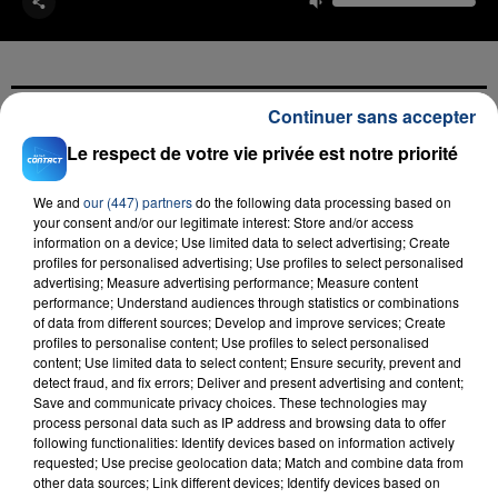
Continuer sans accepter
FIL D'ACTU
Le respect de votre vie privée est notre priorité
We and
our (447) partners
do the following data processing based on
your consent and/or our legitimate interest: Store and/or access
information on a device; Use limited data to select advertising; Create
profiles for personalised advertising; Use profiles to select personalised
advertising; Measure advertising performance; Measure content
performance; Understand audiences through statistics or combinations
of data from different sources; Develop and improve services; Create
profiles to personalise content; Use profiles to select personalised
content; Use limited data to select content; Ensure security, prevent and
23 juillet 2026
detect fraud, and fix errors; Deliver and present advertising and content;
INCENDIE MORTEL À LENS : UNE FEMME ET
Save and communicate privacy choices. These technologies may
SON BÉBÉ ENTRE LA VIE ET LA...
process personal data such as IP address and browsing data to offer
Un homme s'est immolé par le feu après avoir
following functionalities: Identify devices based on information actively
requested; Use precise geolocation data; Match and combine data from
aspergé sa compagne et leur bébé de trois mois
other data sources; Link different devices; Identify devices based on
d'un liquide inflammable.