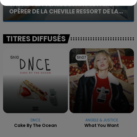
UNE ADOLESCENTE DEVANT SE FAIRE
OPÉRER DE LA CHEVILLE RESSORT DE LA...
La famille a porté plainte contre la clinique qui a
reconnu sa responsabilité et présenté ses
excuses.
TITRES DIFFUSÉS
5h10
5h10
5h07
5h07
DNCE
ANGELE & JUSTICE
Cake By The Ocean
What You Want