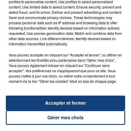
profiles to personalise content; Use profiles to select personalised
content; Use limited data to select content; Ensure security, prevent and
detect fraud, and fix errors; Deliver and present advertising and content;
Save and communicate privacy choices. These technologies may
process personal data such as IP address and browsing data to offer
following functionalities: Identify devices based on information actively
requested; Use precise geolocation data; Match and combine data from
other data sources; Link different devices; Identify devices based on
information transmitted automatically.
Vous pouvez accepter en cliquant sur "Accepter et fermer", ou affiner en
23 juillet 2026
sélectionnant les finalités et/ou partenaires dans "Gérer mes choix".
INCENDIE MORTEL À LENS : UNE FEMME ET
Vous pouvez également refuser en cliquant sur "Continuer sans
SON BÉBÉ ENTRE LA VIE ET LA...
accepter". Vos préférences ne s'appliqueront que pour ce site. Vous
Un homme s'est immolé par le feu après avoir
pouvez mettre à jour vos choix, ou retirer votre consentement à tout
moment via le lien "Gérer les cookies" situé en bas de chaque page.
aspergé sa compagne et leur bébé de trois mois
d'un liquide inflammable.
Accepter et fermer
Gérer mes choix
20 juillet 2026