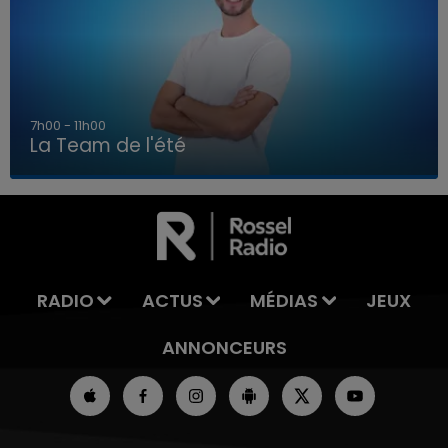
7h00 - 11h00
La Team de l'été
7h00 - 11h00
LA TEAM DE L'ÉTÉ
RADIO
ACTUS
MÉDIAS
JEUX
ANNONCEURS