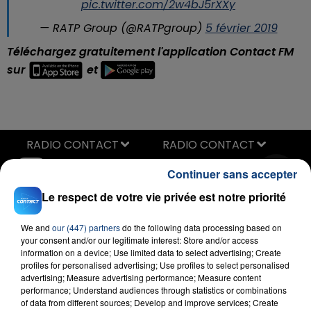
pic.twitter.com/2w4bJ5rXXy
— RATP Group (@RATPgroup)
5 février 2019
Téléchargez gratuitement l'application Contact FM
sur
et
RADIO CONTACT
Cake By The Ocean
Continuer sans accepter
DNCE
Le respect de votre vie privée est notre priorité
We and
our (447) partners
do the following data processing based on
your consent and/or our legitimate interest: Store and/or access
information on a device; Use limited data to select advertising; Create
profiles for personalised advertising; Use profiles to select personalised
advertising; Measure advertising performance; Measure content
performance; Understand audiences through statistics or combinations
of data from different sources; Develop and improve services; Create
FIL D'ACTU