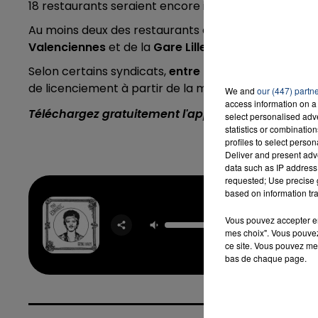
18 restaurants seraient encore incertains quant à le
Au moins deux des restaurants qui fermeront à coup 
Valenciennes
et de la
Gare Lille Flandres
.
Selon certains syndicats,
entre 800 et 900 salariés
de licenciement à partir de la mi-août.
We and
our (447) partn
access information on a 
Téléchargez gratuitement l'application Contact F
select personalised ad
statistics or combinatio
profiles to select person
Deliver and present adv
data such as IP address 
requested; Use precise g
based on information tra
I Just 
Vous pouvez accepter en 
BRUNO 
mes choix". Vous pouvez
ce site. Vous pouvez met
bas de chaque page.