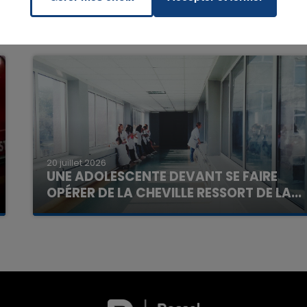
7h00 - 11h00
20 juillet 2026
La Team de l'été
UNE ADOLESCENTE DEVANT SE FAIRE
OPÉRER DE LA CHEVILLE RESSORT DE LA...
La famille a porté plainte contre la clinique qui a
reconnu sa responsabilité et présenté ses
excuses.