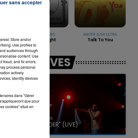
uer sans accepter
7h00 - 11h00
LA TEAM DE L'ÉTÉ
BRUNO MARS
ANOTR & 54 ULTRA
erest: Store and/or
I Just Might
Talk To You
tising; Use profiles to
tand audiences through
personalise content; Use
LES LIVES
 fraud, and fix errors;
 may process personal
mation actively
vices; Identify devices
rtenaires dans "Gérer
s'appliqueront que pour
les cookies" situé en
31 janvier 2025
GIMS "SPIDER" (LIVE)