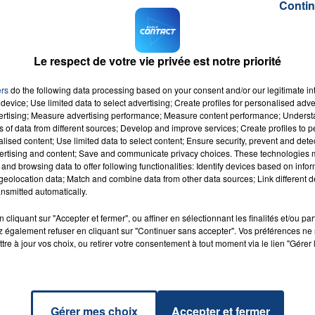
Contin
ur avenir, avec de possibles reprises.
sûr sont dans le Nord, ce sont ceux d’
Aulnoye-les-
Le respect de votre vie privée est notre priorité
en France devraient commencer à recevoir leurs lettres
ers
do the following data processing based on your consent and/or our legitimate int
device; Use limited data to select advertising; Create profiles for personalised adver
M sur
et
vertising; Measure advertising performance; Measure content performance; Unders
ns of data from different sources; Develop and improve services; Create profiles to 
alised content; Use limited data to select content; Ensure security, prevent and detect
ertising and content; Save and communicate privacy choices. These technologies
and browsing data to offer following functionalities: Identify devices based on infor
eolocation data; Match and combine data from other data sources; Link different de
nsmitted automatically.
Might
RADIO CONTACT
cliquant sur "Accepter et fermer", ou affiner en sélectionnant les finalités et/ou pa
MARS
 également refuser en cliquant sur "Continuer sans accepter". Vos préférences ne 
tre à jour vos choix, ou retirer votre consentement à tout moment via le lien "Gérer 
Gérer mes choix
Accepter et fermer