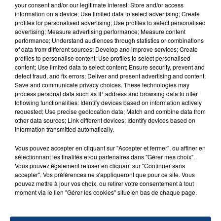
your consent and/or our legitimate interest: Store and/or access
Feel Good
information on a device; Use limited data to select advertising; Create
CHARLOTTE CARDIN
profiles for personalised advertising; Use profiles to select personalised
advertising; Measure advertising performance; Measure content
performance; Understand audiences through statistics or combinations
of data from different sources; Develop and improve services; Create
profiles to personalise content; Use profiles to select personalised
content; Use limited data to select content; Ensure security, prevent and
detect fraud, and fix errors; Deliver and present advertising and content;
Save and communicate privacy choices. These technologies may
process personal data such as IP address and browsing data to offer
following functionalities: Identify devices based on information actively
FIL D'ACTU
requested; Use precise geolocation data; Match and combine data from
other data sources; Link different devices; Identify devices based on
information transmitted automatically.
Vous pouvez accepter en cliquant sur "Accepter et fermer", ou affiner en
sélectionnant les finalités et/ou partenaires dans "Gérer mes choix".
Vous pouvez également refuser en cliquant sur "Continuer sans
accepter". Vos préférences ne s'appliqueront que pour ce site. Vous
pouvez mettre à jour vos choix, ou retirer votre consentement à tout
moment via le lien "Gérer les cookies" situé en bas de chaque page.
23 juillet 2026
INCENDIE MORTEL À LENS : UNE FEMME ET