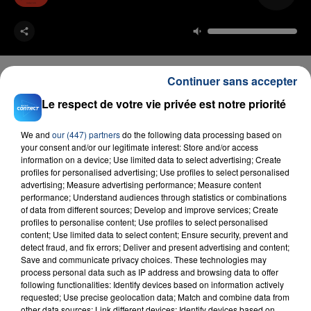
Continuer sans accepter
Le respect de votre vie privée est notre priorité
FIL D'ACTU
We and
our (447) partners
do the following data processing based on
your consent and/or our legitimate interest: Store and/or access
information on a device; Use limited data to select advertising; Create
profiles for personalised advertising; Use profiles to select personalised
advertising; Measure advertising performance; Measure content
performance; Understand audiences through statistics or combinations
of data from different sources; Develop and improve services; Create
profiles to personalise content; Use profiles to select personalised
content; Use limited data to select content; Ensure security, prevent and
detect fraud, and fix errors; Deliver and present advertising and content;
23 juillet 2026
Save and communicate privacy choices. These technologies may
INCENDIE MORTEL À LENS : UNE FEMME ET
process personal data such as IP address and browsing data to offer
following functionalities: Identify devices based on information actively
SON BÉBÉ ENTRE LA VIE ET LA...
requested; Use precise geolocation data; Match and combine data from
Un homme s'est immolé par le feu après avoir
other data sources; Link different devices; Identify devices based on