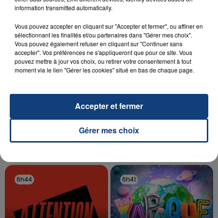
aspergé sa compagne et leur bébé de trois mois
information transmitted automatically.
d'un liquide inflammable.
Vous pouvez accepter en cliquant sur "Accepter et fermer", ou affiner en
sélectionnant les finalités et/ou partenaires dans "Gérer mes choix".
Vous pouvez également refuser en cliquant sur "Continuer sans
accepter". Vos préférences ne s'appliqueront que pour ce site. Vous
pouvez mettre à jour vos choix, ou retirer votre consentement à tout
moment via le lien "Gérer les cookies" situé en bas de chaque page.
20 juillet 2026
UNE ADOLESCENTE DEVANT SE FAIRE
OPÉRER DE LA CHEVILLE RESSORT DE LA...
Accepter et fermer
La famille a porté plainte contre la clinique qui a
reconnu sa responsabilité et présenté ses
Gérer mes choix
excuses.
TITRES DIFFUSÉS
6h44
6h44
6h41
6h41