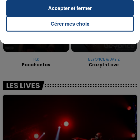
Accepter et fermer
Gérer mes choix
PLK
BEYONCE & JAY Z
Pocahontas
Crazy In Love
LES LIVES