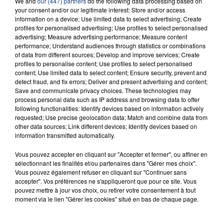
We and
our (447) partners
do the following data processing based on
INCENDIE MORTEL À LENS : UNE FEMME ET
your consent and/or our legitimate interest: Store and/or access
SON BÉBÉ ENTRE LA VIE ET LA...
information on a device; Use limited data to select advertising; Create
Un homme s'est immolé par le feu après avoir
profiles for personalised advertising; Use profiles to select personalised
advertising; Measure advertising performance; Measure content
aspergé sa compagne et leur bébé de trois mois
performance; Understand audiences through statistics or combinations
d'un liquide inflammable.
of data from different sources; Develop and improve services; Create
profiles to personalise content; Use profiles to select personalised
content; Use limited data to select content; Ensure security, prevent and
detect fraud, and fix errors; Deliver and present advertising and content;
Save and communicate privacy choices. These technologies may
process personal data such as IP address and browsing data to offer
following functionalities: Identify devices based on information actively
requested; Use precise geolocation data; Match and combine data from
20 juillet 2026
UNE ADOLESCENTE DEVANT SE FAIRE
other data sources; Link different devices; Identify devices based on
information transmitted automatically.
OPÉRER DE LA CHEVILLE RESSORT DE LA...
La famille a porté plainte contre la clinique qui a
Vous pouvez accepter en cliquant sur "Accepter et fermer", ou affiner en
sélectionnant les finalités et/ou partenaires dans "Gérer mes choix".
reconnu sa responsabilité et présenté ses
Vous pouvez également refuser en cliquant sur "Continuer sans
excuses.
TITRES DIFFUSÉS
accepter". Vos préférences ne s'appliqueront que pour ce site. Vous
pouvez mettre à jour vos choix, ou retirer votre consentement à tout
moment via le lien "Gérer les cookies" situé en bas de chaque page.
12h39
12h39
12h31
12h31