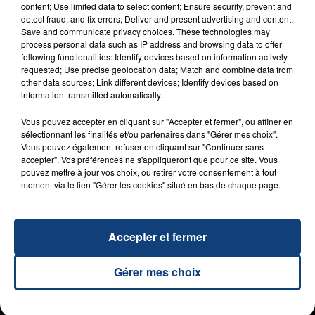
content; Use limited data to select content; Ensure security, prevent and
Plateau :
#Grand Live Contact FM
detect fraud, and fix errors; Deliver and present advertising and content;
Date :
25 novembre 2021
Save and communicate privacy choices. These technologies may
process personal data such as IP address and browsing data to offer
Lieu :
Gayant Expo Concerts Douai
following functionalities: Identify devices based on information actively
Organisateurs :
Douaisis agglo & Contact FM
requested; Use precise geolocation data; Match and combine data from
Jauge :
12.000 personnes
other data sources; Link different devices; Identify devices based on
information transmitted automatically.
Vous pouvez accepter en cliquant sur "Accepter et fermer", ou affiner en
sélectionnant les finalités et/ou partenaires dans "Gérer mes choix".
D'AUTRES LIVES
Vous pouvez également refuser en cliquant sur "Continuer sans
accepter". Vos préférences ne s'appliqueront que pour ce site. Vous
pouvez mettre à jour vos choix, ou retirer votre consentement à tout
moment via le lien "Gérer les cookies" situé en bas de chaque page.
Accepter et fermer
Gérer mes choix
31 janvier 2025
KEBLACK "BOUCAN" (LIVE)