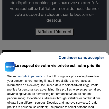
du dépôt de cookies que vous avez exprimé. Si
vous souhaitez l'afficher, merci de nous donner
votre accord en cliquant sur le bouton ci-
dessous.
Afficher l'élément
LE TITRE
Continuer sans accepter
Le respect de votre vie privée est notre priorité
Titre :
Aimer à mort
We and
our (447) partners
do the following data processing based on
Artiste :
Louane
your consent and/or our legitimate interest: Store and/or access
information on a device; Use limited data to select advertising; Create
profiles for personalised advertising; Use profiles to select personalised
INFOS SUR LE LIVE
advertising; Measure advertising performance; Measure content
performance; Understand audiences through statistics or combinations
of data from different sources; Develop and improve services; Create
profiles to personalise content; Use profiles to select personalised