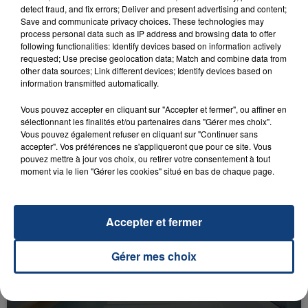
detect fraud, and fix errors; Deliver and present advertising and content;
Save and communicate privacy choices. These technologies may
process personal data such as IP address and browsing data to offer
following functionalities: Identify devices based on information actively
requested; Use precise geolocation data; Match and combine data from
other data sources; Link different devices; Identify devices based on
information transmitted automatically.
23 juillet 2026
INCENDIE MORTEL À LENS : UNE FEMME ET
Vous pouvez accepter en cliquant sur "Accepter et fermer", ou affiner en
SON BÉBÉ ENTRE LA VIE ET LA...
sélectionnant les finalités et/ou partenaires dans "Gérer mes choix".
Vous pouvez également refuser en cliquant sur "Continuer sans
Un homme s'est immolé par le feu après avoir
accepter". Vos préférences ne s'appliqueront que pour ce site. Vous
aspergé sa compagne et leur bébé de trois mois
pouvez mettre à jour vos choix, ou retirer votre consentement à tout
d'un liquide inflammable.
moment via le lien "Gérer les cookies" situé en bas de chaque page.
Accepter et fermer
Gérer mes choix
20 juillet 2026
UNE ADOLESCENTE DEVANT SE FAIRE
OPÉRER DE LA CHEVILLE RESSORT DE LA...