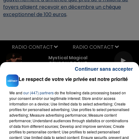
foyers allaient recevoir en décembre un chèque
exceptionnel de 100 euros
.
RADIO CONTACT
Mystical Magical
BENSON BOONE
Continuer sans accepter
Le respect de votre vie privée est notre priorité
We and
our (447) partners
do the following data processing based on
your consent and/or our legitimate interest: Store and/or access
information on a device; Use limited data to select advertising; Create
profiles for personalised advertising; Use profiles to select personalised
advertising; Measure advertising performance; Measure content
FIL D'ACTU
performance; Understand audiences through statistics or combinations
of data from different sources; Develop and improve services; Create
profiles to personalise content; Use profiles to select personalised
content; Use limited data to select content; Ensure security, prevent and