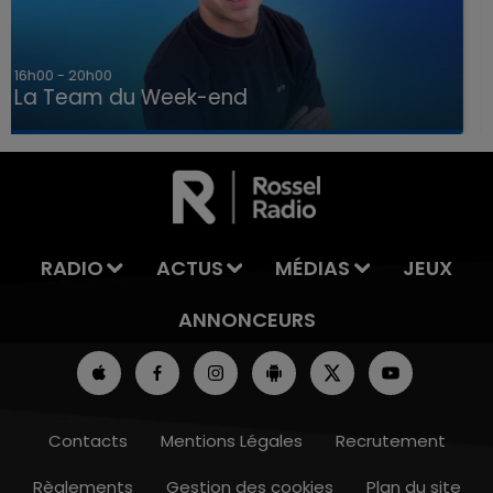
7h00 - 12h00
La Team du Week-end
7h00 - 12h00
LA TEAM DU WEEK-END
RADIO
ACTUS
MÉDIAS
JEUX
ANNONCEURS
Contacts
Mentions Légales
Recrutement
Règlements
Gestion des cookies
Plan du site