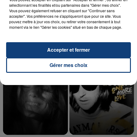
sélectionnant les finalités et/ou partenaires dans "Gérer mes choix".
Vous pouvez également refuser en cliquant sur "Continuer sans
accepter". Vos préférences ne s'appliqueront que pour ce site. Vous
20 juillet 2026
pouvez mettre à jour vos choix, ou retirer votre consentement à tout
UNE ADOLESCENTE DEVANT SE FAIRE
moment via le lien "Gérer les cookies" situé en bas de chaque page.
OPÉRER DE LA CHEVILLE RESSORT DE LA...
La famille a porté plainte contre la clinique qui a
reconnu sa responsabilité et présenté ses
Accepter et fermer
excuses.
TITRES DIFFUSÉS
Gérer mes choix
9h28
9h28
9h24
9h24