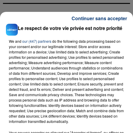
Continuer sans accepter
FIL D'ACTU
Le respect de votre vie privée est notre priorité
We and
our (447) partners
do the following data processing based on
your consent and/or our legitimate interest: Store and/or access
information on a device; Use limited data to select advertising; Create
profiles for personalised advertising; Use profiles to select personalised
advertising; Measure advertising performance; Measure content
performance; Understand audiences through statistics or combinations
of data from different sources; Develop and improve services; Create
23 juillet 2026
profiles to personalise content; Use profiles to select personalised
INCENDIE MORTEL À LENS : UNE FEMME ET
content; Use limited data to select content; Ensure security, prevent and
detect fraud, and fix errors; Deliver and present advertising and content;
SON BÉBÉ ENTRE LA VIE ET LA...
Save and communicate privacy choices. These technologies may
Un homme s'est immolé par le feu après avoir
process personal data such as IP address and browsing data to offer
aspergé sa compagne et leur bébé de trois mois
following functionalities: Identify devices based on information actively
requested; Use precise geolocation data; Match and combine data from
d'un liquide inflammable.
other data sources; Link different devices; Identify devices based on
information transmitted automatically.
Vous pouvez accepter en cliquant sur "Accepter et fermer", ou affiner en