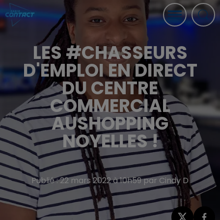
LES #CHASSEURS
D'EMPLOI EN DIRECT
DU CENTRE
COMMERCIAL
AUSHOPPING
NOYELLES !
Publié : 22 mars 2022 à 10h59 par Cindy D