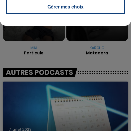
Gérer mes choix
MIKI
KAROL G
Particule
Matadora
AUTRES PODCASTS
7 juillet 2023