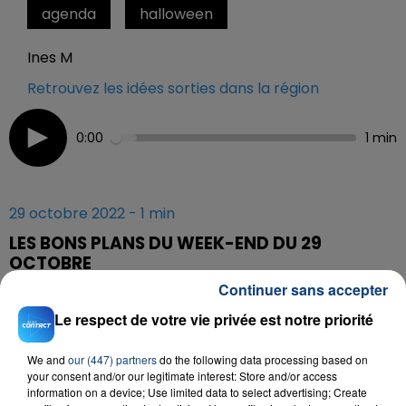
agenda
halloween
Ines M
Retrouvez les idées sorties dans la région
0:00
1 min
29 octobre 2022 - 1 min
LES BONS PLANS DU WEEK-END DU 29
OCTOBRE
Continuer sans accepter
Le respect de votre vie privée est notre priorité
Halloween est à l'honneur ce week-end !
We and
our (447) partners
do the following data processing based on
your consent and/or our legitimate interest: Store and/or access
information on a device; Use limited data to select advertising; Create