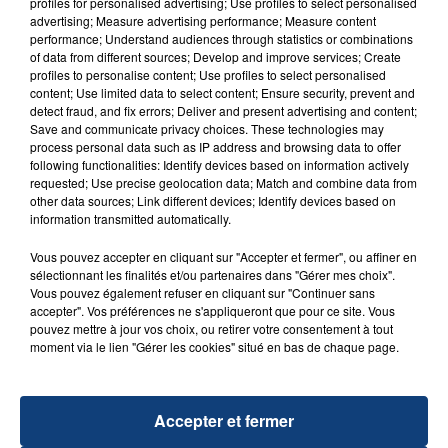
profiles for personalised advertising; Use profiles to select personalised
advertising; Measure advertising performance; Measure content
performance; Understand audiences through statistics or combinations
of data from different sources; Develop and improve services; Create
TITRES DIFFUSÉS
profiles to personalise content; Use profiles to select personalised
content; Use limited data to select content; Ensure security, prevent and
detect fraud, and fix errors; Deliver and present advertising and content;
Save and communicate privacy choices. These technologies may
1h53
1h53
1h50
1h50
process personal data such as IP address and browsing data to offer
following functionalities: Identify devices based on information actively
requested; Use precise geolocation data; Match and combine data from
other data sources; Link different devices; Identify devices based on
information transmitted automatically.
Vous pouvez accepter en cliquant sur "Accepter et fermer", ou affiner en
sélectionnant les finalités et/ou partenaires dans "Gérer mes choix".
Vous pouvez également refuser en cliquant sur "Continuer sans
accepter". Vos préférences ne s'appliqueront que pour ce site. Vous
pouvez mettre à jour vos choix, ou retirer votre consentement à tout
ED SHEERAN & JUSTIN BIEBER
TEMPER CITY
moment via le lien "Gérer les cookies" situé en bas de chaque page.
I Don't Care
Self Aware
1h48
1h48
1h45
1h45
Accepter et fermer