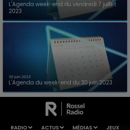
L'Agenda week-end du vendredi 7 juillet
2023
Que faire ce week-end dans les hauts-de-
France, la Marne et les Ardennes ?
30 juin 2023
L'Agenda du week-end du 30 juin 2023
Que faire ce week-end dans les hauts-de-
7h00 - 11h00
France, la Marne et les Ardennes ?
LA TEAM DE L'ÉTÉ
RADIO
ACTUS
MÉDIAS
JEUX