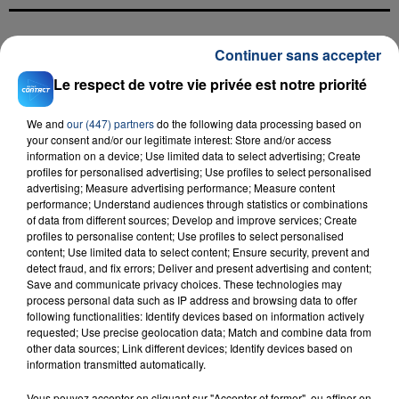
Continuer sans accepter
FIL D'ACTU
Le respect de votre vie privée est notre priorité
We and
our (447) partners
do the following data processing based on
your consent and/or our legitimate interest: Store and/or access
information on a device; Use limited data to select advertising; Create
profiles for personalised advertising; Use profiles to select personalised
advertising; Measure advertising performance; Measure content
performance; Understand audiences through statistics or combinations
of data from different sources; Develop and improve services; Create
23 juillet 2026
profiles to personalise content; Use profiles to select personalised
INCENDIE MORTEL À LENS : UNE FEMME ET
content; Use limited data to select content; Ensure security, prevent and
detect fraud, and fix errors; Deliver and present advertising and content;
SON BÉBÉ ENTRE LA VIE ET LA...
Save and communicate privacy choices. These technologies may
Un homme s'est immolé par le feu après avoir
process personal data such as IP address and browsing data to offer
aspergé sa compagne et leur bébé de trois mois
following functionalities: Identify devices based on information actively
requested; Use precise geolocation data; Match and combine data from
d'un liquide inflammable.
other data sources; Link different devices; Identify devices based on
information transmitted automatically.
Vous pouvez accepter en cliquant sur "Accepter et fermer", ou affiner en