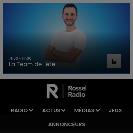
7h00 - 11h00
La Team de l'été
7h00 - 11h00
LA TEAM DE L'ÉTÉ
RADIO
ACTUS
MÉDIAS
JEUX
ANNONCEURS