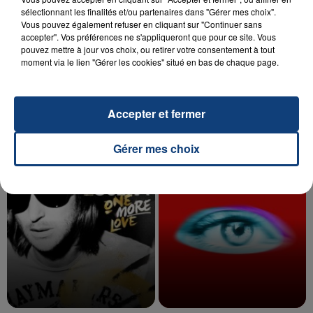
sélectionnant les finalités et/ou partenaires dans "Gérer mes choix".
Vous pouvez également refuser en cliquant sur "Continuer sans
accepter". Vos préférences ne s'appliqueront que pour ce site. Vous
20 juillet 2026
pouvez mettre à jour vos choix, ou retirer votre consentement à tout
UNE ADOLESCENTE DEVANT SE FAIRE
moment via le lien "Gérer les cookies" situé en bas de chaque page.
OPÉRER DE LA CHEVILLE RESSORT DE LA...
La famille a porté plainte contre la clinique qui a
reconnu sa responsabilité et présenté ses
Accepter et fermer
excuses.
TITRES DIFFUSÉS
Gérer mes choix
9h24
9h24
9h20
9h20