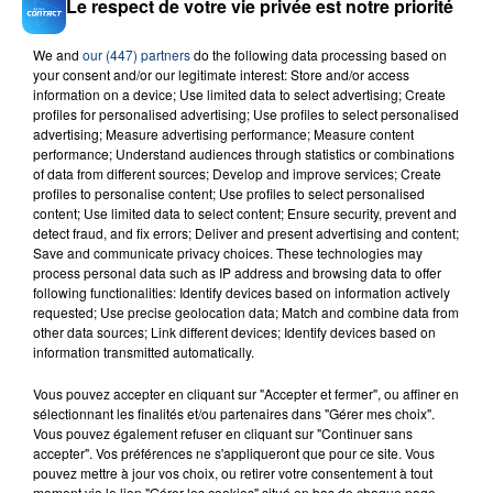
Le respect de votre vie privée est notre priorité
We and
our (447) partners
do the following data processing based on
your consent and/or our legitimate interest: Store and/or access
information on a device; Use limited data to select advertising; Create
profiles for personalised advertising; Use profiles to select personalised
advertising; Measure advertising performance; Measure content
performance; Understand audiences through statistics or combinations
of data from different sources; Develop and improve services; Create
profiles to personalise content; Use profiles to select personalised
content; Use limited data to select content; Ensure security, prevent and
detect fraud, and fix errors; Deliver and present advertising and content;
Save and communicate privacy choices. These technologies may
process personal data such as IP address and browsing data to offer
following functionalities: Identify devices based on information actively
requested; Use precise geolocation data; Match and combine data from
other data sources; Link different devices; Identify devices based on
information transmitted automatically.
Vous pouvez accepter en cliquant sur "Accepter et fermer", ou affiner en
sélectionnant les finalités et/ou partenaires dans "Gérer mes choix".
Vous pouvez également refuser en cliquant sur "Continuer sans
accepter". Vos préférences ne s'appliqueront que pour ce site. Vous
RADIO CONTACT
pouvez mettre à jour vos choix, ou retirer votre consentement à tout
moment via le lien "Gérer les cookies" situé en bas de chaque page.