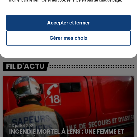
Mauvais Garcon
HELENA
Accepter et fermer
Gérer mes choix
FIL D'ACTU
23 juillet 2026
INCENDIE MORTEL À LENS : UNE FEMME ET