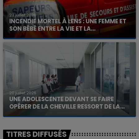
23 juillet 2026
INCENDIE MORTEL À LENS : UNE FEMME ET
SON BÉBÉ ENTRE LA VIE ET LA...
Un homme s'est immolé par le feu après avoir
aspergé sa compagne et leur bébé de trois mois
d'un liquide inflammable.
20 juillet 2026
UNE ADOLESCENTE DEVANT SE FAIRE
OPÉRER DE LA CHEVILLE RESSORT DE LA...
La famille a porté plainte contre la clinique qui a
reconnu sa responsabilité et présenté ses
excuses.
TITRES DIFFUSÉS