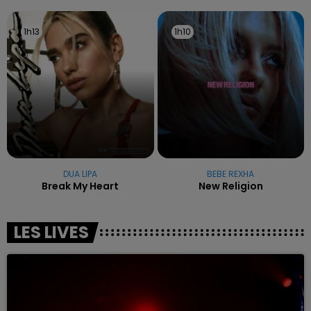
1h13
1h13
1h10
1h10
DUA LIPA
BEBE REXHA
Break My Heart
New Religion
LES LIVES