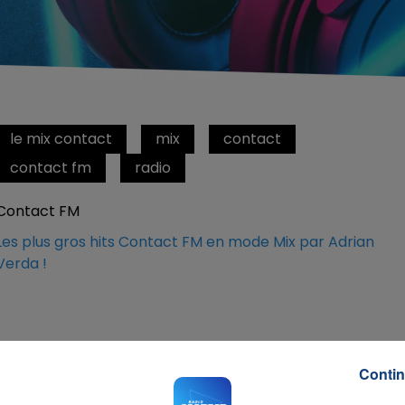
le mix contact
mix
contact
contact fm
radio
Contact FM
Les plus gros hits Contact FM en mode Mix par Adrian
Verda !
Contin