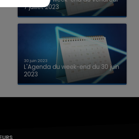
7 juillet 2023
Que faire ce week-end dans les hauts-
de-France, la Marne et les Ardennes ?
30 juin 2023
L'Agenda du week-end du 30 juin
2023
Que faire ce week-end dans les hauts-
de-France, la Marne et les Ardennes ?
EURS