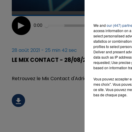
0:00
We and
our (447) partn
access information on a 
select personalised ad
statistics or combinatio
profiles to select person
28 août 2021 - 25 min 42 sec
Deliver and present adv
data such as IP address 
LE MIX CONTACT - 28/08/21 - PARTIE 1
requested; Use precise g
based on information tra
Retrouvez le Mix Contact d'Adrian Verda tous les ve
Vous pouvez accepter en 
mes choix". Vous pouvez
ce site. Vous pouvez met
bas de chaque page.