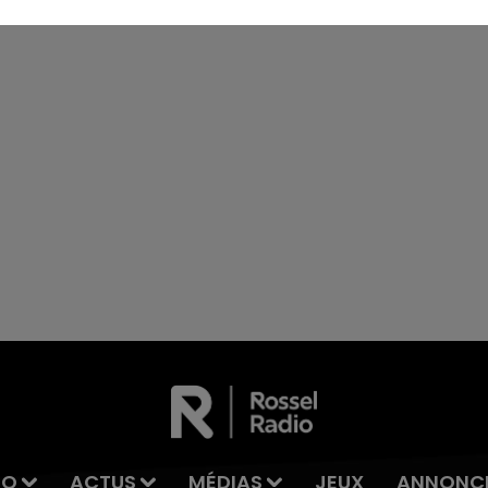
IO
ACTUS
MÉDIAS
JEUX
ANNONC