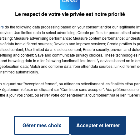
Le respect de votre vie privée est notre priorité
25 min 42 
ers
do the following data processing based on your consent and/or our legitimate int
device; Use limited data to select advertising; Create profiles for personalised adver
vertising; Measure advertising performance; Measure content performance; Unders
ns of data from different sources; Develop and improve services; Create profiles to 
alised content; Use limited data to select content; Ensure security, prevent and detect
ertising and content; Save and communicate privacy choices. These technologies
and browsing data to offer following functionalities: Identify devices based on infor
eolocation data; Match and combine data from other data sources; Link different de
nsmitted automatically.
ndrediqs et samedis de 22h à minuit sur Contact FM.
cliquant sur "Accepter et fermer", ou affiner en sélectionnant les finalités et/ou pa
 également refuser en cliquant sur "Continuer sans accepter". Vos préférences ne 
tre à jour vos choix, ou retirer votre consentement à tout moment via le lien "Gérer 
Gérer mes choix
Accepter et fermer