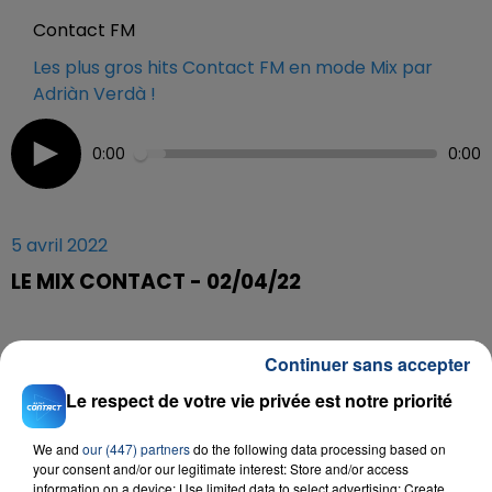
Contact FM
Les plus gros hits Contact FM en mode Mix par
Adriàn Verdà !
0:00
0:00
5 avril 2022
LE MIX CONTACT - 02/04/22
Retrouvez le Mix Contact d'Adriàn Verdà tous les
Continuer sans accepter
vendredis et samedis de 22h à minuit sur Contact FM.
Le respect de votre vie privée est notre priorité
We and
our (447) partners
do the following data processing based on
your consent and/or our legitimate interest: Store and/or access
information on a device; Use limited data to select advertising; Create