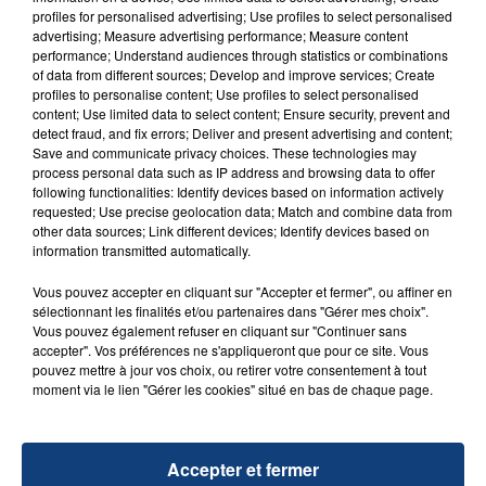
profiles for personalised advertising; Use profiles to select personalised
advertising; Measure advertising performance; Measure content
performance; Understand audiences through statistics or combinations
of data from different sources; Develop and improve services; Create
profiles to personalise content; Use profiles to select personalised
TITRES DIFFUSÉS
content; Use limited data to select content; Ensure security, prevent and
detect fraud, and fix errors; Deliver and present advertising and content;
Save and communicate privacy choices. These technologies may
process personal data such as IP address and browsing data to offer
12h01
12h01
11h58
11h58
following functionalities: Identify devices based on information actively
requested; Use precise geolocation data; Match and combine data from
other data sources; Link different devices; Identify devices based on
information transmitted automatically.
Vous pouvez accepter en cliquant sur "Accepter et fermer", ou affiner en
sélectionnant les finalités et/ou partenaires dans "Gérer mes choix".
Vous pouvez également refuser en cliquant sur "Continuer sans
accepter". Vos préférences ne s'appliqueront que pour ce site. Vous
pouvez mettre à jour vos choix, ou retirer votre consentement à tout
moment via le lien "Gérer les cookies" situé en bas de chaque page.
OFENBACH & STARSAILOR
ORELSAN
Four To The Floor
Jour Meilleur
Accepter et fermer
11h56
11h56
11h48
11h48