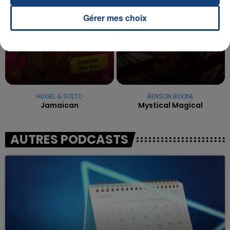
Gérer mes choix
HUGEL & SOLTO
BENSON BOONE
Jamaican
Mystical Magical
AUTRES PODCASTS