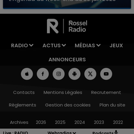
Que faire ce week-end dans les hauts-de-
7h00 - 11h00
France, la Marne et les Ardennes ?
LA TEAM DE L'ÉTÉ
RADIO
ACTUS
MÉDIAS
JEUX
ANNONCEURS
Contacts
Mentions Légales
Recrutement
Règlements
Gestion des cookies
Plan du site
Archives
2026
2025
2024
2023
2022
Live :
RADIO
Webradios
Podcasts