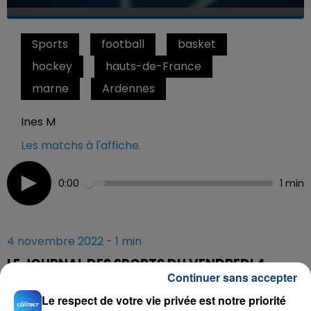
Sports
football
basket
hockey
hauts-de-France
marne
Ardennes
Ines M
Les matchs à l'affiche.
0:00
1 min
4 novembre 2022 - 1 min
LE JOURNAL DES SPORTS DU VENDREDI 4
Continuer sans accepter
NOVEMBRE
Le respect de votre vie privée est notre priorité