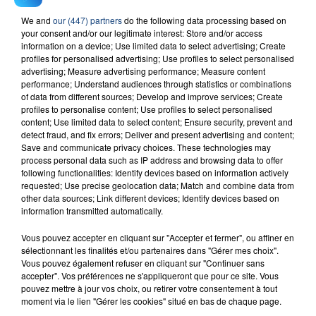
Dans le journal des sports ce vendredi, les matchs du
We and
our (447) partners
do the following data processing based on
week end en ligue 1 et ligue 2 de football, la pro A et B
your consent and/or our legitimate interest: Store and/or access
de basket et le hockey sur glace !
information on a device; Use limited data to select advertising; Create
profiles for personalised advertising; Use profiles to select personalised
advertising; Measure advertising performance; Measure content
performance; Understand audiences through statistics or combinations
of data from different sources; Develop and improve services; Create
profiles to personalise content; Use profiles to select personalised
content; Use limited data to select content; Ensure security, prevent and
detect fraud, and fix errors; Deliver and present advertising and content;
Save and communicate privacy choices. These technologies may
process personal data such as IP address and browsing data to offer
TITRES DIFFUSÉS
following functionalities: Identify devices based on information actively
requested; Use precise geolocation data; Match and combine data from
other data sources; Link different devices; Identify devices based on
information transmitted automatically.
8h27
8h27
8h22
8h22
Vous pouvez accepter en cliquant sur "Accepter et fermer", ou affiner en
sélectionnant les finalités et/ou partenaires dans "Gérer mes choix".
Vous pouvez également refuser en cliquant sur "Continuer sans
accepter". Vos préférences ne s'appliqueront que pour ce site. Vous
pouvez mettre à jour vos choix, ou retirer votre consentement à tout
moment via le lien "Gérer les cookies" situé en bas de chaque page.