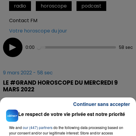
radio
horoscope
podcast
Contact FM
Votre horoscope du jour
0:00
58 sec
9 mars 2022 - 58 sec
LE #GRAND HOROSCOPE DU MERCREDI 9
MARS 2022
Continuer sans accepter
Tous les jours à 5h40, 6h40, 7h40 et 8h40, retrouvez le
Le respect de votre vie privée est notre priorité
#Grand Horoscope sur Contact FM
We and
our (447) partners
do the following data processing based on
your consent and/or our legitimate interest: Store and/or access