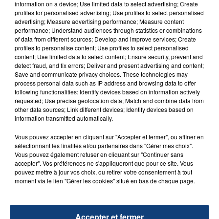
information on a device; Use limited data to select advertising; Create
profiles for personalised advertising; Use profiles to select personalised
advertising; Measure advertising performance; Measure content
performance; Understand audiences through statistics or combinations
of data from different sources; Develop and improve services; Create
TITRES DIFFUSÉS
profiles to personalise content; Use profiles to select personalised
content; Use limited data to select content; Ensure security, prevent and
detect fraud, and fix errors; Deliver and present advertising and content;
Save and communicate privacy choices. These technologies may
1h14
1h14
1h10
1h10
process personal data such as IP address and browsing data to offer
following functionalities: Identify devices based on information actively
requested; Use precise geolocation data; Match and combine data from
other data sources; Link different devices; Identify devices based on
information transmitted automatically.
Vous pouvez accepter en cliquant sur "Accepter et fermer", ou affiner en
sélectionnant les finalités et/ou partenaires dans "Gérer mes choix".
Vous pouvez également refuser en cliquant sur "Continuer sans
accepter". Vos préférences ne s'appliqueront que pour ce site. Vous
pouvez mettre à jour vos choix, ou retirer votre consentement à tout
moment via le lien "Gérer les cookies" situé en bas de chaque page.
DAVID GUETTA & RIHANNA
DADJU
Who's That Chick
Bobo Au Coeur
1h08
1h08
1h04
1h04
Accepter et fermer