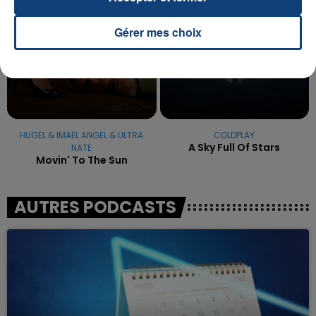
Gérer mes choix
HUGEL & IMAEL ANGEL & ULTRA
COLDPLAY
A Sky Full Of Stars
NATE
Movin' To The Sun
AUTRES PODCASTS