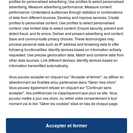
profiles for personalised advertising; Use profiles to select personalised
advertising; Measure advertising performance; Measure content
performance; Understand audiences through statistics or combinations
of data from different sources; Develop and improve services; Create
TITRES DIFFUSÉS
profiles to personalise content; Use profiles to select personalised
content; Use limited data to select content; Ensure security, prevent and
detect fraud, and fix errors; Deliver and present advertising and content;
Save and communicate privacy choices. These technologies may
17h29
17h29
17h27
17h27
process personal data such as IP address and browsing data to offer
following functionalities: Identify devices based on information actively
requested; Use precise geolocation data; Match and combine data from
other data sources; Link different devices; Identify devices based on
information transmitted automatically.
Vous pouvez accepter en cliquant sur "Accepter et fermer", ou affiner en
sélectionnant les finalités et/ou partenaires dans "Gérer mes choix".
Vous pouvez également refuser en cliquant sur "Continuer sans
accepter". Vos préférences ne s'appliqueront que pour ce site. Vous
pouvez mettre à jour vos choix, ou retirer votre consentement à tout
Lady Gaga
MAUVAIS DJO
moment via le lien "Gérer les cookies" situé en bas de chaque page.
Alejandro
Pile
17h23
17h23
17h20
17h20
Accepter et fermer