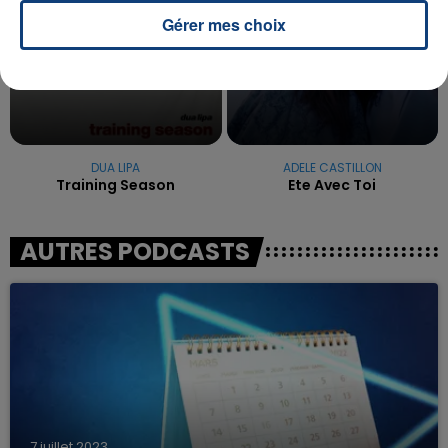
Gérer mes choix
DUA LIPA
ADELE CASTILLON
Training Season
Ete Avec Toi
AUTRES PODCASTS
7 juillet 2023