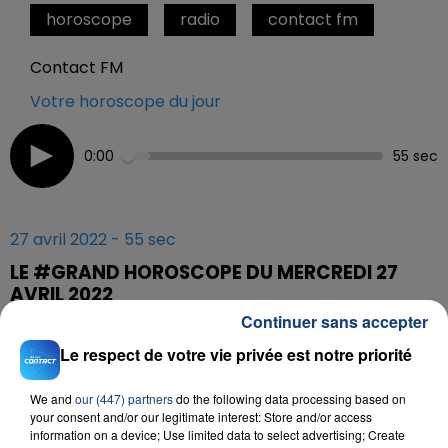
horoscope
radio
contact fm
Contact FM
Votre horoscope du jour
0:00
55 sec
27 avril 2022 - 55 sec
LE #GRAND HOROSCOPE DU MERCREDI 27
AVRIL 2022
Continuer sans accepter
Le respect de votre vie privée est notre priorité
#Grand Horoscope sur Contact FM
We and
our (447) partners
do the following data processing based on
your consent and/or our legitimate interest: Store and/or access
information on a device; Use limited data to select advertising; Create