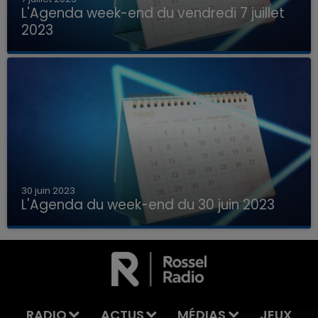
L'Agenda week-end du vendredi 7 juillet
2023
Que faire ce week-end dans les hauts-de-
France, la Marne et les Ardennes ?
30 juin 2023
L'Agenda du week-end du 30 juin 2023
Que faire ce week-end dans les hauts-de-
7h00 - 11h00
France, la Marne et les Ardennes ?
LA TEAM DE L'ÉTÉ
RADIO
ACTUS
MÉDIAS
JEUX