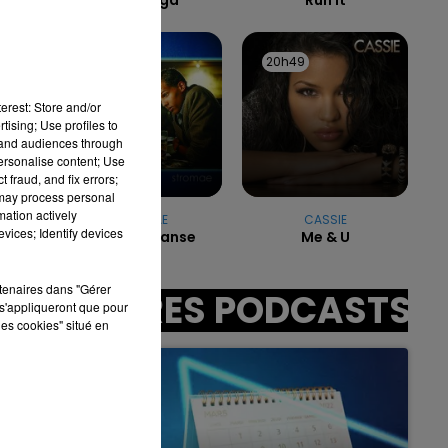
20h52
20h52
20h49
20h49
7h00 - 11h00
LA TEAM DE L'ÉTÉ
erest: Store and/or
tising; Use profiles to
tand audiences through
sec
personalise content; Use
 fraud, and fix errors;
 may process personal
mation actively
STROMAE
CASSIE
vices; Identify devices
Alors On Danse
Me & U
rtenaires dans "Gérer
AUTRES PODCASTS
s'appliqueront que pour
les cookies" situé en