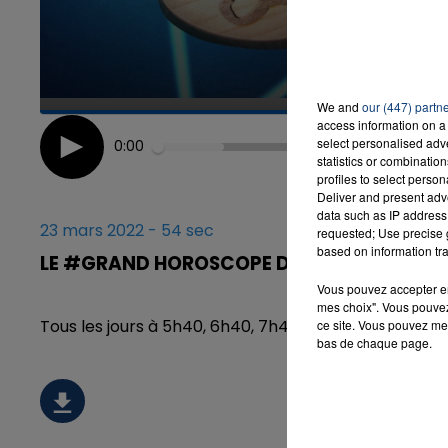
We and
our (447) partn
access information on a 
select personalised ad
0:00
statistics or combinatio
profiles to select person
Deliver and present adv
data such as IP address 
23 mars 2022 - 54 sec
requested; Use precise g
based on information tra
LE #GRAND HOROSCOPE DU MERCREDI 23 M
Vous pouvez accepter en 
mes choix". Vous pouvez
Tous les jours à 5h40, 6h40, 7h40 et 8h40, retrou
ce site. Vous pouvez met
bas de chaque page.