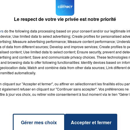
Le respect de votre vie privée est notre priorité
ers
do the following data processing based on your consent and/or our legitimate int
device; Use limited data to select advertising; Create profiles for personalised adver
vertising; Measure advertising performance; Measure content performance; Unders
54 
ns of data from different sources; Develop and improve services; Create profiles to 
alised content; Use limited data to select content; Ensure security, prevent and detect
ertising and content; Save and communicate privacy choices. These technologies
and browsing data to offer following functionalities: Identify devices based on infor
eolocation data; Match and combine data from other data sources; Link different de
nsmitted automatically.
ARS 2022
cliquant sur "Accepter et fermer", ou affiner en sélectionnant les finalités et/ou pa
 également refuser en cliquant sur "Continuer sans accepter". Vos préférences ne 
vez le #Grand Horoscope sur Contact FM
tre à jour vos choix, ou retirer votre consentement à tout moment via le lien "Gérer 
Gérer mes choix
Accepter et fermer