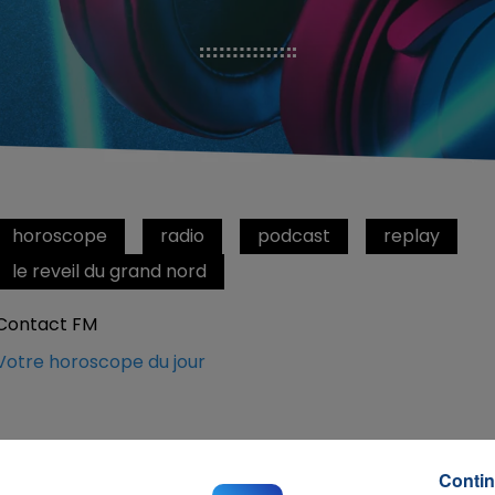
horoscope
radio
podcast
replay
le reveil du grand nord
Contact FM
Votre horoscope du jour
Contin